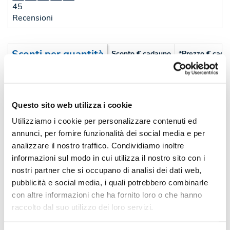
45
Recensioni
Sconti per quantità
Sconto € cadauno
*Prezzo € cada
-
Pezzi 20
€ 8,82
-19%
Pezzi 50
€ 7,13
Questo sito web utilizza i cookie
-22%
Pezzi 100
€ 6,85
Utilizziamo i cookie per personalizzare contenuti ed
annunci, per fornire funzionalità dei social media e per
-34%
Pezzi 300
€ 5,82
analizzare il nostro traffico. Condividiamo inoltre
*Prezzi prodotto per quantità merce neutra e prezzi IVA esc
informazioni sul modo in cui utilizza il nostro sito con i
nostri partner che si occupano di analisi dei dati web,
Non trovi la quantità in tabella?
Calcola il preventivo
pubblicità e social media, i quali potrebbero combinarle
con altre informazioni che ha fornito loro o che hanno
Quantità consigliata
raccolto dal suo utilizzo dei loro servizi.
100pz.
Prezzo unitario:
€ 8,35
IVA incl.
Totale:
€ 835,38