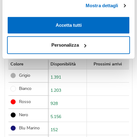
IVA incl.
Mostra dettagli
Condividi
Accetta tutti
Disponibilità
Personalizza
Colore
Disponibilità
Prossimi arrivi
Grigio
1.391
Bianco
1.203
Rosso
928
Nero
5.156
Blu Marino
152