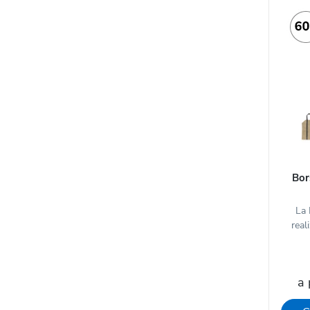
Bor
La 
real
a 