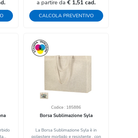
ad.
a partire da
€ 1,51 cad.
VO
CALCOLA PREVENTIVO
Codice : 185886
ena
Borsa Sublimazione Syla
rbido
La Borsa Sublimazione Syla è in
a...
poliestere morbido e resistente , con