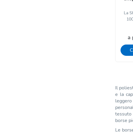
La Sh
100
a 
C
Il polie
e la cap
leggero 
personal
tessuto 
borse pi
Le borse