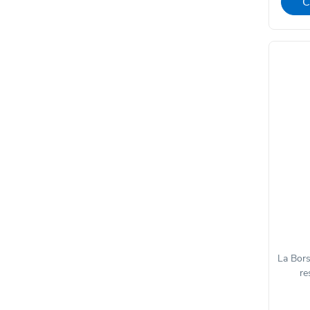
C
La Bors
re