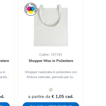
Codice : 157141
estere
Shopper Miso in Poliestere
a in
Shopper realizzata in poliestere con
cità...
finitura naturale, pensata per la...
ad.
a partire da
€ 1,05 cad.