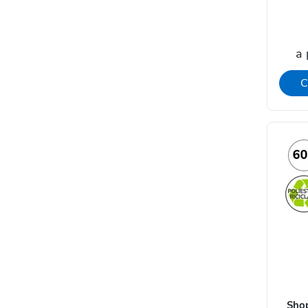
a 
C
Shop