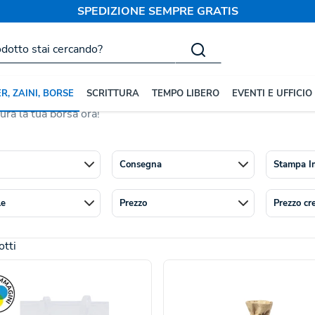
SPEDIZIONE SEMPRE GRATIS
nalizzate
Borse in Poliestere
re Personalizzate
tenza e impermeabilità: ideali per un uso quotidiano intenso se
R, ZAINI, BORSE
SCRITTURA
TEMPO LIBERO
EVENTI E UFFICIO
onibili in svariati grammaggi e colori. Materiale facile da stampa
ura la tua borsa ora!
Consegna
Stampa I
le
Prezzo
Prezzo cr
tti