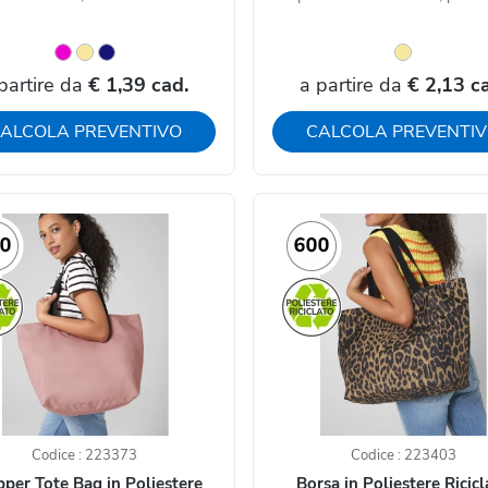
partire da
€ 1,39 cad.
a partire da
€ 2,13 c
ALCOLA PREVENTIVO
CALCOLA PREVENTI
Codice : 223373
Codice : 223403
per Tote Bag in Poliestere
Borsa in Poliestere Ricicl