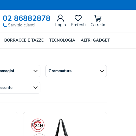
02 86882878
Login
Preferiti
Carrello
Servizio clienti
nza perdere in praticità. Nel nostro catalogo
BORRACCE E TAZZE
TECNOLOGIA
ALTRI GADGET
re, perfetto per veicolare il logo aziendale in
mmagini
Grammatura
escente