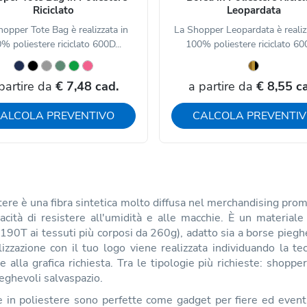
Riciclato
Leopardata
opper Tote Bag è realizzata in
La Shopper Leopardata è realiz
% poliestere riciclato 600D...
100% poliestere riciclato 600
partire da
€ 7,48 cad.
a partire da
€ 8,55 c
ALCOLA PREVENTIVO
CALCOLA PREVENTI
stere è una fibra sintetica molto diffusa nel merchandising pro
acità di resistere all'umidità e alle macchie. È un materiale
190T ai tessuti più corposi da 260g), adatto sia a borse piegh
izzazione con il tuo logo viene realizzata individuando la tec
e alla grafica richiesta. Tra le tipologie più richieste: shoppe
eghevoli salvaspazio.
 in poliestere sono perfette come gadget per fiere ed eventi