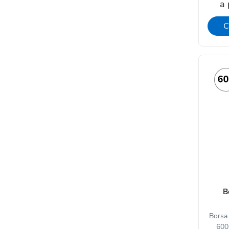
a 
C
B
Borsa 
600D