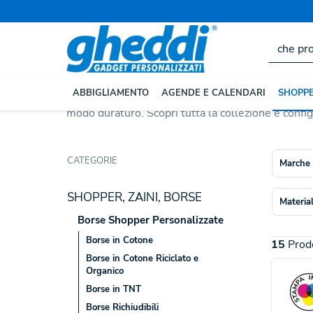
Home
SHOPPER, ZAINI, BORSE
Borse Shopper Perso
Borse Shopper Polieste
Le
borse in poliestere
uniscono leggerezza, resis
ABBIGLIAMENTO
AGENDE E CALENDARI
SHOPPE
trovi
shopper
,
tote bag
e
borse pieghevoli
, disp
modo duraturo. Scopri tutta la collezione e config
CATEGORIE
Marche
SHOPPER, ZAINI, BORSE
Materia
Borse Shopper Personalizzate
Borse in Cotone
15
Prodo
Borse in Cotone Riciclato e
Organico
Borse in TNT
Borse Richiudibili