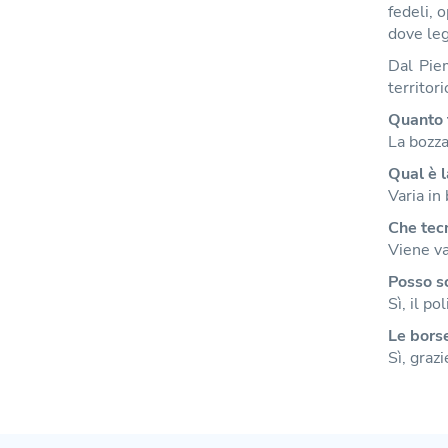
fedeli, 
dove leg
Dal Pie
territori
Quanto 
La bozza
Qual è l
Varia in
Che tecn
Viene va
Posso sc
Sì, il po
Le borse
Sì, graz