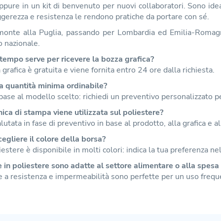
oppure in un kit di benvenuto per nuovi collaboratori. Sono ide
gerezza e resistenza le rendono pratiche da portare con sé.
monte alla Puglia, passando per Lombardia ed Emilia-Romagna
o nazionale.
tempo serve per ricevere la bozza grafica?
 grafica è gratuita e viene fornita entro 24 ore dalla richiesta.
a quantità minima ordinabile?
 base al modello scelto: richiedi un preventivo personalizzato pe
ica di stampa viene utilizzata sul poliestere?
lutata in fase di preventivo in base al prodotto, alla grafica e al
egliere il colore della borsa?
liestere è disponibile in molti colori: indica la tua preferenza ne
 in poliestere sono adatte al settore alimentare o alla spesa
ie a resistenza e impermeabilità sono perfette per un uso frequ