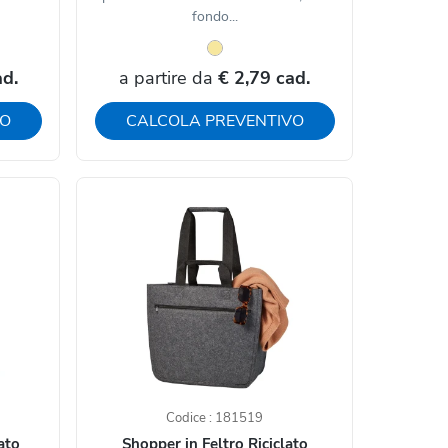
fondo...
ad.
a partire da
€ 2,79 cad.
VO
CALCOLA PREVENTIVO
Codice : 181519
ato
Shopper in Feltro Riciclato