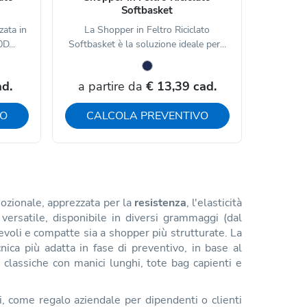
Softbasket
zata in
La Shopper in Feltro Riciclato
D...
Softbasket è la soluzione ideale per...
ad.
a partire da
€ 13,39 cad.
VO
CALCOLA PREVENTIVO
mozionale, apprezzata per la
resistenza
, l'elasticità
 versatile, disponibile in diversi grammaggi (dal
evoli e compatte sia a shopper più strutturate. La
nica più adatta in fase di preventivo, in base al
r classiche con manici lunghi, tote bag capienti e
, come regalo aziendale per dipendenti o clienti