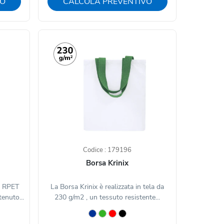
VO
CALCOLA PREVENTIVO
Codice : 179196
Borsa Krinix
in RPET
La Borsa Krinix è realizzata in tela da
enuto...
230 g/m2 , un tessuto resistente...