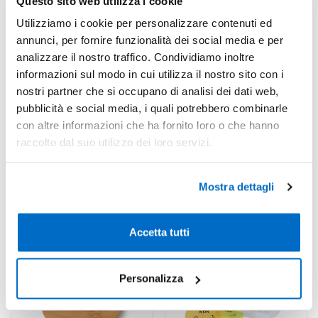
Questo sito web utilizza i cookie
Codice : 177752
Codice : 135746
Utilizziamo i cookie per personalizzare contenuti ed
Portapillole Medlar
Bicchiere Pieghevole Berty
annunci, per fornire funzionalità dei social media e per
analizzare il nostro traffico. Condividiamo inoltre
Il Portapillole Medlar è un
Il Bicchiere Pieghevole Berty è
astuccio settimanale
realizzato in un elegante
informazioni sul modo in cui utilizza il nostro sito con i
compatto realizzato in
bianco e si...
nostri partner che si occupano di analisi dei dati web,
bambù...
pubblicità e social media, i quali potrebbero combinarle
con altre informazioni che ha fornito loro o che hanno
a partire da
a partire da
raccolto dal suo utilizzo dei loro servizi.
€ 1,12 cad.
€ 1,13 cad.
CALCOLA
CALCOLA
Mostra dettagli
PREVENTIVO
PREVENTIVO
Accetta tutti
Personalizza