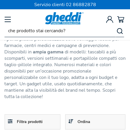
SPEDIZIONE SEMPRE GRATIS
Servizio clienti
02 86882878
Igiene e Prevenzione
Portapillole Personalizzati
I
porta pillole personalizzati
sono l'omaggio ideale per
farmacie, centri medici e campagne di prevenzione.
Disponibili in
ampia gamma
di modelli: tascabili a più
scomparti, versioni settimanali e portapillole compatti con
taglio-pillole integrato. Numerosi materiali e colori
disponibili per un'occasione promozionale
personalizzabile con il tuo logo, adatta a ogni budget e
target. Un gadget utile, usato quotidianamente, che
mantiene alta la visibilità del brand nel tempo. Scopri
tutta la collezione!
Toggle
Toggle
Filtra prodotti
Ordina
navigation
navigation