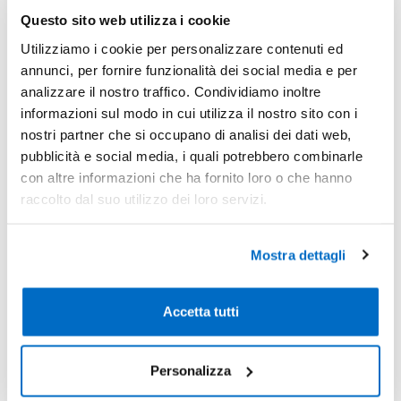
Questo sito web utilizza i cookie
CALCOLA
CALCOLA
Utilizziamo i cookie per personalizzare contenuti ed
PREVENTIVO
PREVENTIVO
annunci, per fornire funzionalità dei social media e per
analizzare il nostro traffico. Condividiamo inoltre
informazioni sul modo in cui utilizza il nostro sito con i
nostri partner che si occupano di analisi dei dati web,
pubblicità e social media, i quali potrebbero combinarle
con altre informazioni che ha fornito loro o che hanno
raccolto dal suo utilizzo dei loro servizi.
Mostra dettagli
Accetta tutti
Codice : 219329
Codice : 187933
Bicchiere Termico Acuma
Bicchiere Termico Horan
Personalizza
Bicchiere termico da 300 ml
Il Bicchiere Termico Horan ha