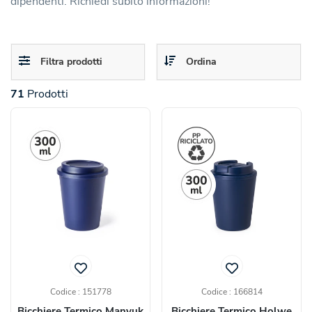
dipendenti. Richiedi subito informazioni!
Toggle
Toggle
Filtra prodotti
Ordina
navigation
navigation
71
Prodotti
Codice : 151778
Codice : 166814
Bicchiere Termico Manyuk
Bicchiere Termico Holwe