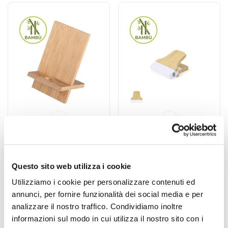
Codice : 189425
Codice : 178516
Base Portatelefono Brix
Pinza Sediax
Questo sito web utilizza i cookie
La Base Portatelefono Brix è
La Pinza Sediax è una clip per
Utilizziamo i cookie per personalizzare contenuti ed
un accessorio da scrivania
appunti in bambù con dettagli
annunci, per fornire funzionalità dei social media e per
pratico e ordinato,...
bianchi, dal...
analizzare il nostro traffico. Condividiamo inoltre
informazioni sul modo in cui utilizza il nostro sito con i