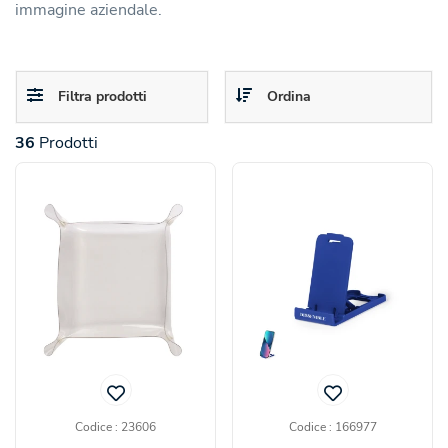
immagine aziendale.
Toggle
Toggle
Filtra prodotti
Ordina
navigation
navigation
36
Prodotti
Codice : 23606
Codice : 166977