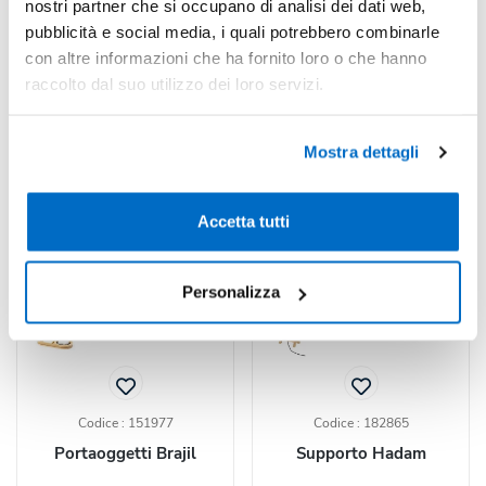
a partire da
a partire da
nostri partner che si occupano di analisi dei dati web,
€ 0,83 cad.
€ 1,15 cad.
pubblicità e social media, i quali potrebbero combinarle
con altre informazioni che ha fornito loro o che hanno
CALCOLA
CALCOLA
raccolto dal suo utilizzo dei loro servizi.
PREVENTIVO
PREVENTIVO
Mostra dettagli
Accetta tutti
Personalizza
Codice : 151977
Codice : 182865
Portaoggetti Brajil
Supporto Hadam