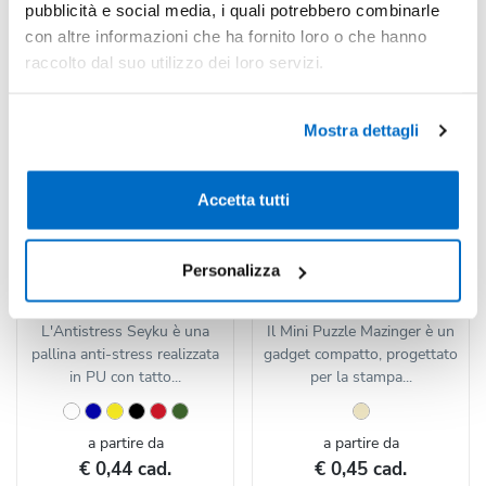
pubblicità e social media, i quali potrebbero combinarle
con altre informazioni che ha fornito loro o che hanno
raccolto dal suo utilizzo dei loro servizi.
Mostra dettagli
Accetta tutti
Codice : 159061
Codice : 139895
Personalizza
Antistress Seyku
Mini Puzzle Mazinger
L'Antistress Seyku è una
Il Mini Puzzle Mazinger è un
pallina anti-stress realizzata
gadget compatto, progettato
in PU con tatto...
per la stampa...
a partire da
a partire da
€ 0,44 cad.
€ 0,45 cad.