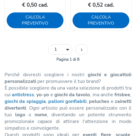
€ 0,50 cad.
€ 0,52 cad.
CALCOLA
CALCOLA
PREVENTIVO
PREVENTIVO
1
Pagina 1 di 8
Perché dovresti scegliere i nostri
giochi e giocattoli
personalizzati
per promuovere il tuo brand?
È possibile scegliere da una vasta selezione di prodotti tra
cui
antistress
,
yo-yo
e
giochi
da tavolo
, ma anche
frisbee
,
giochi da spiaggia
,
palloni gonfiabili
,
peluches
e
zainetti
divertenti
. Ogni articolo può essere personalizzato con il
tuo
logo
o
nome
, diventando un potente strumento
promozionale capace di attirare l'attenzione in modo
simpatico e coinvolgente.
Questi prodotti sono ideali per
eventi
,
fiere
,
scuole
,