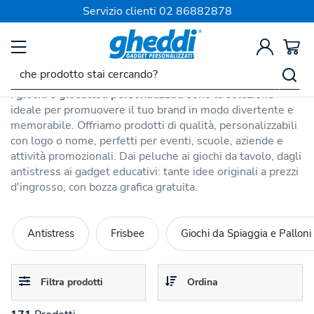
SPEDIZIONE SEMPRE GRATIS
Servizio clienti
02 86882878
TEMPO LIBERO
Giochi e Giocattoli Personalizzati
I
giochi e giocattoli personalizzati
sono la soluzione
ideale per promuovere il tuo brand in modo divertente e
memorabile. Offriamo prodotti di qualità, personalizzabili
con logo o nome, perfetti per eventi, scuole, aziende e
attività promozionali. Dai peluche ai giochi da tavolo, dagli
antistress ai gadget educativi: tante idee originali a prezzi
d'ingrosso, con bozza grafica gratuita.
Antistress
Frisbee
Giochi da Spiaggia e Palloni 
Toggle
Toggle
Filtra prodotti
Ordina
navigation
navigation