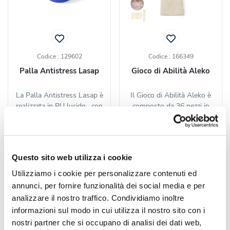
Codice : 129602
Codice : 166349
Palla Antistress Lasap
Gioco di Abilità Aleko
La Palla Antistress Lasap è
Il Gioco di Abilità Aleko è
realizzata in PU lucido , con
composto da 36 pezzi in
corpo morbido e...
legno naturale (8 lunghi...
a partire da
a partire da
Questo sito web utilizza i cookie
€ 0,40 cad.
€ 0,42 cad.
Utilizziamo i cookie per personalizzare contenuti ed
CALCOLA
CALCOLA
annunci, per fornire funzionalità dei social media e per
PREVENTIVO
PREVENTIVO
analizzare il nostro traffico. Condividiamo inoltre
informazioni sul modo in cui utilizza il nostro sito con i
nostri partner che si occupano di analisi dei dati web,