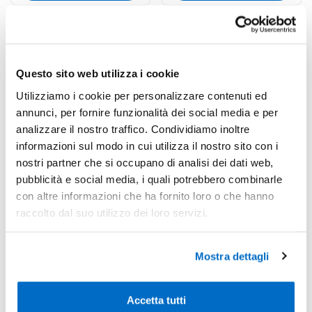
Questo sito web utilizza i cookie
Utilizziamo i cookie per personalizzare contenuti ed
annunci, per fornire funzionalità dei social media e per
analizzare il nostro traffico. Condividiamo inoltre
informazioni sul modo in cui utilizza il nostro sito con i
nostri partner che si occupano di analisi dei dati web,
pubblicità e social media, i quali potrebbero combinarle
con altre informazioni che ha fornito loro o che hanno
Codice : 137147
Codice : 156785
raccolto dal suo utilizzo dei loro servizi.
Borsa Graket 100%
Shopper Inca in Cotone
Cotone
Riciclato
La Borsa Graket è una
La Shopper Inca è una borsa
Mostra dettagli
shopper della linea natura
bicolore in cotone riciclato con
realizzata in cotone...
effetto melange...
Accetta tutti