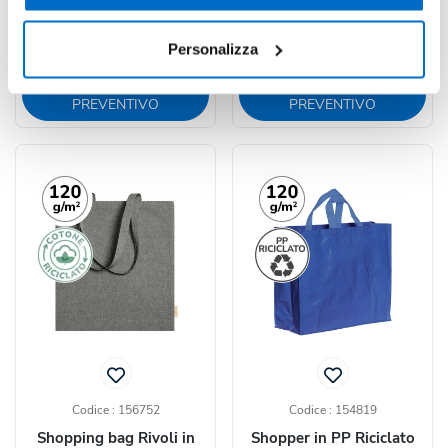
a partire da
a partire da
€ 0,74 cad.
€ 0,78 cad.
Personalizza
CALCOLA
CALCOLA
PREVENTIVO
PREVENTIVO
Codice : 156752
Codice : 154819
Shopping bag Rivoli in
Shopper in PP Riciclato