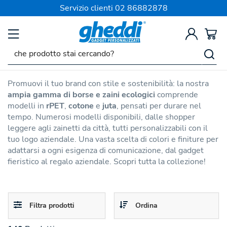
SPEDIZIONE SEMPRE GRATIS
Servizio clienti
02 86882878
Prodotti Ecologici Personalizzati
Borse e Zaini Ecologici
Personalizzati
Promuovi il tuo brand con stile e sostenibilità: la nostra
ampia gamma di borse e zaini ecologici
comprende
modelli in
rPET
,
cotone
e
juta
, pensati per durare nel
tempo. Numerosi modelli disponibili, dalle shopper
leggere agli zainetti da città, tutti personalizzabili con il
tuo logo aziendale. Una vasta scelta di colori e finiture per
adattarsi a ogni esigenza di comunicazione, dal gadget
fieristico al regalo aziendale. Scopri tutta la collezione!
Toggle
Toggle
Filtra prodotti
Ordina
navigation
navigation