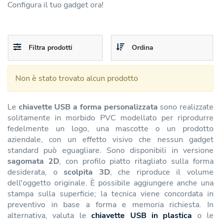
Configura il tuo gadget ora!
Toggle
Toggle
Filtra prodotti
Ordina
navigation
navigation
Non è stato trovato alcun prodotto
Le
chiavette USB a forma personalizzata
sono realizzate
solitamente in morbido PVC modellato per riprodurre
fedelmente un logo, una mascotte o un prodotto
aziendale, con un effetto visivo che nessun gadget
standard può eguagliare. Sono disponibili in versione
sagomata 2D
, con profilo piatto ritagliato sulla forma
desiderata, o
scolpita 3D
, che riproduce il volume
dell'oggetto originale. È possibile aggiungere anche una
stampa sulla superficie; la tecnica viene concordata in
preventivo in base a forma e memoria richiesta. In
alternativa, valuta le
chiavette USB in plastica
o le