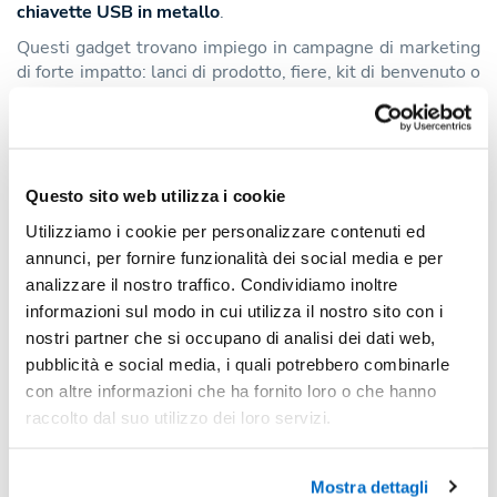
chiavette USB in metallo
.
Questi gadget trovano impiego in campagne di marketing
di forte impatto: lanci di prodotto, fiere, kit di benvenuto o
omaggi per clienti importanti. La forma unica li rende
perfetti anche come oggetti da collezione o per rafforzare
l'identità del brand in modo memorabile, ben oltre la
semplice funzione di archiviazione dati.
Questo sito web utilizza i cookie
Che la tua azienda si trovi a Torino, Bologna o Bari, il
servizio di spedizione di Gheddi copre l'intero territorio
Utilizziamo i cookie per personalizzare contenuti ed
nazionale.
annunci, per fornire funzionalità dei social media e per
analizzare il nostro traffico. Condividiamo inoltre
Quanto tempo serve per una bozza grafica?
informazioni sul modo in cui utilizza il nostro sito con i
La bozza è gratuita ed è fornita entro 24 ore dalla
richiesta.
nostri partner che si occupano di analisi dei dati web,
pubblicità e social media, i quali potrebbero combinarle
Qual è la quantità minima di ordine?
con altre informazioni che ha fornito loro o che hanno
Varia in base alla complessità della forma e alla memoria
raccolto dal suo utilizzo dei loro servizi.
scelta: richiedi un preventivo per l'indicazione esatta.
Posso richiedere qualsiasi forma?
Sì, il PVC morbido si presta a riprodurre quasi ogni forma
Mostra dettagli