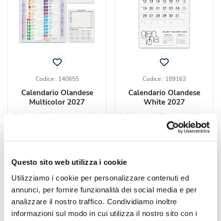
Codice : 140655
Codice : 189163
Calendario Olandese
Calendario Olandese
Multicolor 2027
White 2027
Calendario olandese mensile
Il Calendario Olandese White
2027 con 12 fogli in carta
2027 è composto da 12 fogli
patinata da 70 gr e...
mensili in carta...
Questo sito web utilizza i cookie
a partire da
a partire da
Utilizziamo i cookie per personalizzare contenuti ed
€ 0,54 cad.
€ 0,57 cad.
annunci, per fornire funzionalità dei social media e per
CALCOLA
CALCOLA
analizzare il nostro traffico. Condividiamo inoltre
PREVENTIVO
PREVENTIVO
informazioni sul modo in cui utilizza il nostro sito con i