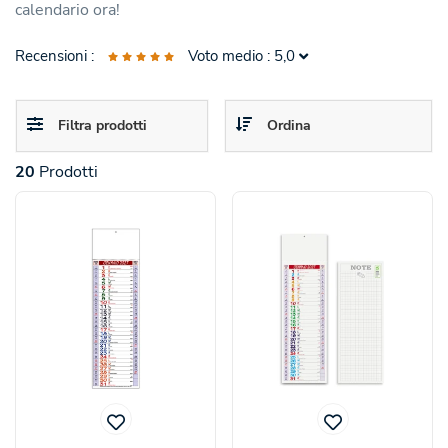
calendario ora!
Recensioni :
Voto medio : 5,0
Toggle
Toggle
Calendario 2027 da Muro Mensile Multicolore
Filtra prodotti
Ordina
navigation
navigation
Ottimo prodotto ha soddisfatto le mie esigenze, grazie
20
Prodotti
24/12/2025
giuseppe pacetti