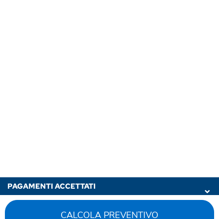
PAGAMENTI ACCETTATI
Gheddi - P.IVA/C.Fisc 05998920960 - Tutti i prezzi indicati
CALCOLA PREVENTIVO