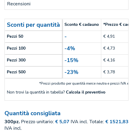
Recensioni
Sconti per quantità
Sconto € cadauno
*Prezzo € cada
-
Pezzi 50
€ 4,91
-4%
Pezzi 100
€ 4,73
-15%
Pezzi 300
€ 4,16
-23%
Pezzi 500
€ 3,78
*Prezzi prodotto per quantità merce neutra e prezzi IVA esc
Non trovi la quantità in tabella?
Calcola il preventivo
Quantità consigliata
300pz.
Prezzo unitario:
€ 5,07
IVA incl.
Totale:
€ 1521,83
IVA incl.