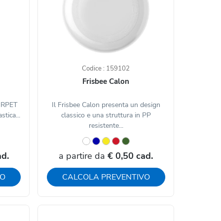
Codice : 159102
Frisbee Calon
n RPET
Il Frisbee Calon presenta un design
tica...
classico e una struttura in PP
resistente...
ad.
a partire da
€ 0,50 cad.
VO
CALCOLA PREVENTIVO