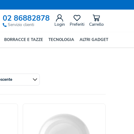
02 86882878
Login
Preferiti
Carrello
Servizio clienti
lassici da spiaggia
e
versioni pieghevoli in
BORRACCE E TAZZE
TECNOLOGIA
ALTRI GADGET
ale, apprezzato da grandi e piccoli, perfetto per
escente