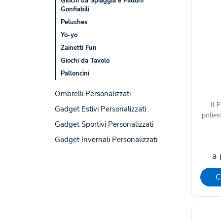
Giochi da Spiaggia e Palloni
Gonfiabili
Peluches
Yo-yo
Zainetti Fun
Giochi da Tavolo
Palloncini
Ombrelli Personalizzati
Il 
Gadget Estivi Personalizzati
polies
Gadget Sportivi Personalizzati
Gadget Invernali Personalizzati
a 
C