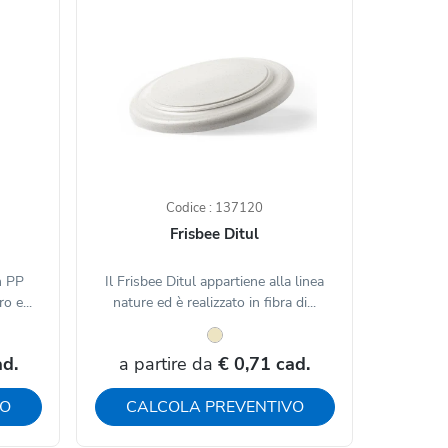
Codice : 137120
Frisbee Ditul
in PP
Il Frisbee Ditul appartiene alla linea
o e...
nature ed è realizzato in fibra di...
ad.
a partire da
€ 0,71 cad.
VO
CALCOLA PREVENTIVO