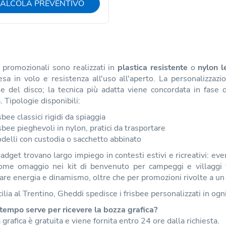
ALCOLA PREVENTIVO
e promozionali sono realizzati in
plastica resistente
o
nylon l
sa in volo e resistenza all'uso all'aperto. La personalizzaz
ie del disco; la tecnica più adatta viene concordata in fase 
. Tipologie disponibili:
sbee classici rigidi da spiaggia
sbee pieghevoli in nylon, pratici da trasportare
delli con custodia o sacchetto abbinato
adget trovano largo impiego in contesti estivi e ricreativi: even
ome omaggio nei kit di benvenuto per campeggi e villaggi tu
re energia e dinamismo, oltre che per promozioni rivolte a un 
cilia al Trentino, Gheddi spedisce i frisbee personalizzati in ogni
tempo serve per ricevere la bozza grafica?
 grafica è gratuita e viene fornita entro 24 ore dalla richiesta.