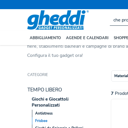
Home
TEMPO LIBERO
Giochi e Giocattoli Personalizza
Frisbee Personalizzati
I
frisbee personalizzati
sono il gadget ideale per 
ABBIGLIAMENTO
AGENDE E CALENDARI
SHOPPE
nylon
, offrono ampia scelta di colori e un'area di
fiere, stabilimenti balneari e campagne di brand a
Configura il tuo gadget ora!
CATEGORIE
Materia
TEMPO LIBERO
7
Prodot
Giochi e Giocattoli
Personalizzati
Antistress
Frisbee