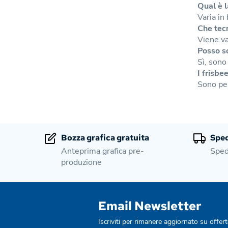
Qual è l
Varia in
Che tecn
Viene va
Posso sc
Sì, sono 
I frisbe
Sono pen
Bozza grafica gratuita
Sped
Anteprima grafica pre-
Sped
produzione
Email Newsletter
Iscriviti per rimanere aggiornato su offert