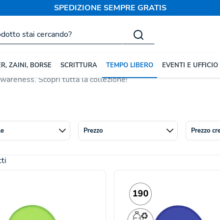
SPEDIZIONE SEMPRE GRATIS
ti
Frisbee
promozioni estive ed eventi all'aperto. Disponibili in
modelli c
R, ZAINI, BORSE
SCRITTURA
TEMPO LIBERO
EVENTI E UFFICIO
 stampa generosa per il tuo logo. Un regalo divertente e funzion
wareness. Scopri tutta la collezione!
le
Prezzo
Prezzo cr
ti