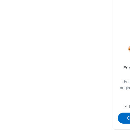
Fri
Il Fr
origi
a 
C