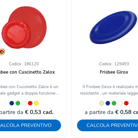
Codice : 186120
Codice : 129493
sbee con Cuscinetto Zalox
Frisbee Girox
isbee con Cuscinetto Zalox è un
Il Frisbee Girox è realizzato 
nale gadget a doppia funzione:...
resistente , un materiale legger
partire da
€ 0,53 cad.
a partire da
€ 0,58 c
ALCOLA PREVENTIVO
CALCOLA PREVENTI