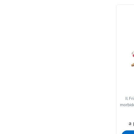
Il F
morbido 
a 