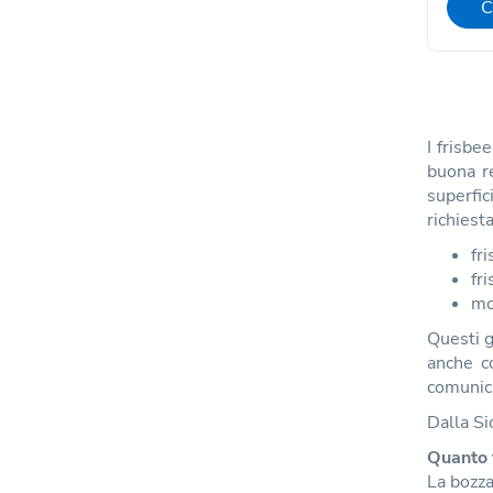
C
I frisbe
buona re
superfic
richiesta
fri
fri
mo
Questi g
anche c
comunica
Dalla Si
Quanto 
La bozza