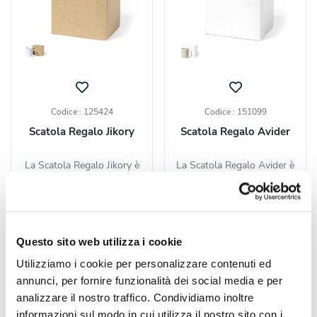
Codice : 125424
Codice : 151099
Scatola Regalo Jikory
Scatola Regalo Avider
La Scatola Regalo Jikory è
La Scatola Regalo Avider è
realizzata in cartone ondulato
progettata su misura per
riciclato con...
contenere tazze, con...
a partire da
a partire da
Questo sito web utilizza i cookie
€ 0,37 cad.
€ 0,41 cad.
Utilizziamo i cookie per personalizzare contenuti ed
annunci, per fornire funzionalità dei social media e per
CALCOLA
CALCOLA
PREVENTIVO
PREVENTIVO
analizzare il nostro traffico. Condividiamo inoltre
informazioni sul modo in cui utilizza il nostro sito con i