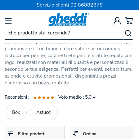
SPEDIZIONE SEMPRE GRATIS
Servizio clienti
02 86882878
SCRITTURA
Confezioni Personalizzate
Le
confezioni personalizzate
sono la soluzione ideale per
promuovere il tuo brand e dare valore ai tuoi omaggi.
Astucci per penne, cofanetti eleganti e scatole regalo con
logo, realizzati con materiali di qualità e personalizzabili
secondo le tue esigenze. Perfetti per eventi, set scrittura,
aziende e attività promozionali, disponibili a prezzi
d'ingrosso con bozza gratuita.
Recensioni :
Voto medio : 5,0
Box
Astucci
Astuccio in RPET Montu
Prodotto di buona qualità, piace molto ai nostri allievi.
Toggle
Toggle
Filtra prodotti
Ordina
12/10/2025
Agnes Kenez