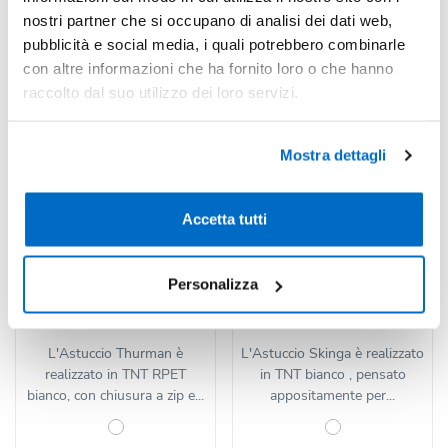
nostri partner che si occupano di analisi dei dati web,
pubblicità e social media, i quali potrebbero combinarle
con altre informazioni che ha fornito loro o che hanno
raccolto dal suo utilizzo dei loro servizi.
Mostra dettagli
Accetta tutti
Codice : 151031
Codice : 133943
Personalizza
Astuccio Thurman
Astuccio Skinga
L'Astuccio Thurman è
L'Astuccio Skinga è realizzato
realizzato in TNT RPET
in TNT bianco , pensato
bianco, con chiusura a zip e...
appositamente per...