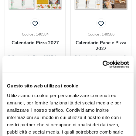
Codice : 140584
Codice : 140586
Calendario Pizza 2027
Calendario Pane e Pizza
2027
Il Calendario Pizza 2027 è un
Calendario illustrato mensile
illustrato mensile composto
2027 a tema pane e pizza,
da 12 fogli in...
composto da 12 fogli...
Questo sito web utilizza i cookie
a partire da
a partire da
€ 0,59 cad.
€ 0,59 cad.
Utilizziamo i cookie per personalizzare contenuti ed
annunci, per fornire funzionalità dei social media e per
CALCOLA
CALCOLA
analizzare il nostro traffico. Condividiamo inoltre
PREVENTIVO
PREVENTIVO
informazioni sul modo in cui utilizza il nostro sito con i
nostri partner che si occupano di analisi dei dati web,
pubblicità e social media, i quali potrebbero combinarle