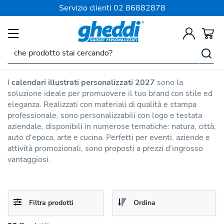
SPEDIZIONE SEMPRE GRATIS
Servizio clienti
02 86882878
Calendari 2027
Calendari Illustrati
Personalizzati 2027
I
calendari illustrati personalizzati 2027
sono la
soluzione ideale per promuovere il tuo brand con stile ed
eleganza. Realizzati con materiali di qualità e stampa
professionale, sono personalizzabili con logo e testata
aziendale, disponibili in numerose tematiche: natura, città,
auto d'epoca, arte e cucina. Perfetti per eventi, aziende e
attività promozionali, sono proposti a prezzi d'ingrosso
vantaggiosi.
Toggle
Toggle
Filtra prodotti
Ordina
navigation
navigation