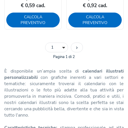
€ 0,59 cad.
€ 0,92 cad.
CALCOLA
CALCOLA
PREVENTIVO
PREVENTIVO
1
Pagina 1 di 2
È disponibile un’ampia scelta di
calendari illustrati
personalizzabili
con grafiche inerenti a vari settori e
tematiche: sicuramente troverai il calendario con le
illustrazioni o le foto più adatte alla tua attività per
promuoverla in maniera incisiva. Comodi, pratici e utili, i
nostri calendari illustrati sono la scelta perfetta se stai
cercando una pubblicità bella, divertente e che sia in vista
tutto l'anno.
Caratteristiche tecniche:
stampa professionale ad alta