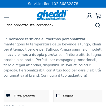
SPEDIZIONE SEMPRE GRATIS
Servizio clienti
02 86882878
Borracce e Bottiglie Personalizzate
Borracce Termiche Thermos
Personalizzate
Le
borracce termiche e i thermos personalizzati
mantengono la temperatura delle bevande a lungo, ideali
per il tempo libero e per l'ufficio. Ampia gamma di modelli
in
acciaio inox a doppia parete
, con finiture effetto legno,
opache o colorate. Perfetti per campagne promozionali,
fiere e regali aziendali, disponibili in svariati colori e
capacità. Personalizzabili con il tuo logo per dare visibilità
continuativa al brand. Configura il tuo gadget ora!
Toggle
Toggle
Filtra prodotti
Ordina
navigation
navigation