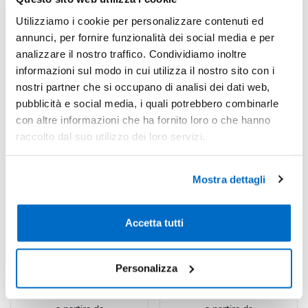
Utilizziamo i cookie per personalizzare contenuti ed
annunci, per fornire funzionalità dei social media e per
analizzare il nostro traffico. Condividiamo inoltre
informazioni sul modo in cui utilizza il nostro sito con i
nostri partner che si occupano di analisi dei dati web,
pubblicità e social media, i quali potrebbero combinarle
con altre informazioni che ha fornito loro o che hanno
raccolto dal suo utilizzo dei loro servizi.
Mostra dettagli
Codice : 24924
Codice : 220113
Borraccia Termica in
Xharly
Acciaio Inox 350 ml
Accetta tutti
Bottiglia termica realizzata in
La borraccia termica Xharly ha
acciaio inossidabile con
una capacità di 500 ml ed è
doppia parete...
realizzata in...
Personalizza