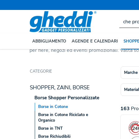
Home
SHOPPER, ZAINI, BORSE
Borse Shopper Perso
Borse Shopper Cotone 
Le
borse in cotone personalizzate
sono la scelta
ABBIGLIAMENTO
AGENDE E CALENDARI
SHOPPE
leggeri alle tele più robuste, con svariati formati
per fiere, negozi ed eventi promozionali. Vasta sc
CATEGORIE
Marche
SHOPPER, ZAINI, BORSE
Materia
Borse Shopper Personalizzate
Borse in Cotone
163
Pro
Borse in Cotone Riciclato e
Organico
Borse in TNT
Borse Richiudibili