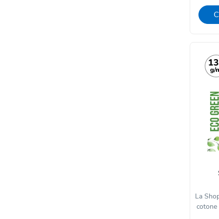
C
La Shop
cotone 