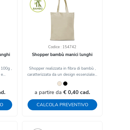
Codice : 154742
unghi
Shopper bambù manici lunghi
 100g ,
Shopper realizzata in fibra di bambù ,
e...
caratterizzata da un design essenziale...
ad.
a partire da
€ 0,40 cad.
VO
CALCOLA PREVENTIVO