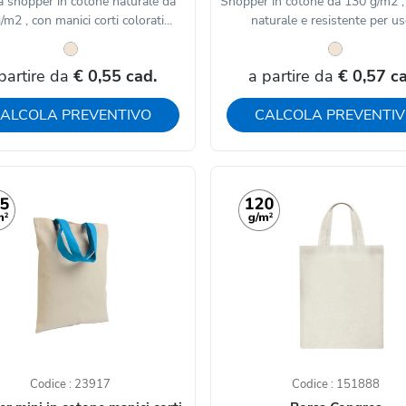
a shopper in cotone naturale da
Shopper in cotone da 130 g/m2 ,
m2 , con manici corti colorati...
naturale e resistente per uso
partire da
€ 0,55 cad.
a partire da
€ 0,57 c
ALCOLA PREVENTIVO
CALCOLA PREVENTI
Codice : 23917
Codice : 151888