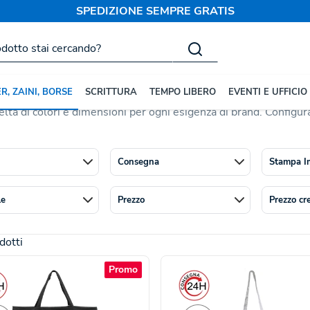
SPEDIZIONE SEMPRE GRATIS
nalizzate
Borse in Cotone
Personalizzate
 ideale per un'immagine aziendale sostenibile ed elegante. Dis
R, ZAINI, BORSE
SCRITTURA
TEMPO LIBERO
EVENTI E UFFICIO
 tra manici lunghi e corti. Perfette come tote bag, shopper o bor
elta di colori e dimensioni per ogni esigenza di brand. Configura
Consegna
Stampa I
le
Prezzo
Prezzo cr
dotti
Promo