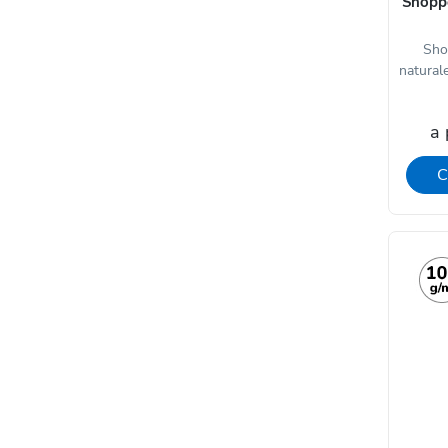
Shoppe
Sho
naturale
a 
C