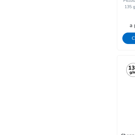
Piccol
135 g/
a 
C