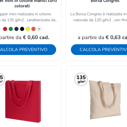
r mini in cotone manici corti
Borsa Congres
colorati
pper mini realizzata in cotone
La Borsa Congres è realizzata i
 da 135 g/m2 , caratterizzata da...
naturale da 120 g/m2 , con finit
partire da
€ 0,60 cad.
a partire da
€ 0,63 c
ALCOLA PREVENTIVO
CALCOLA PREVENTI