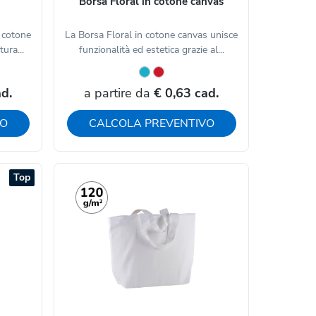
Borsa Floral in cotone canvas
n cotone
La Borsa Floral in cotone canvas unisce
ura...
funzionalità ed estetica grazie al...
ad.
a partire da
€ 0,63 cad.
VO
CALCOLA PREVENTIVO
Top