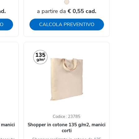
ad.
a partire da
€ 0,55 cad.
VO
CALCOLA PREVENTIVO
Codice : 23785
 manici
Shopper in cotone 135 g/m2, manici
corti