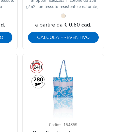
 tessuto
Shopper realizzata in cotone da 135
...
g/m2 , un tessuto resistente e naturale,...
ad.
a partire da
€ 0,60 cad.
VO
CALCOLA PREVENTIVO
Codice : 154859