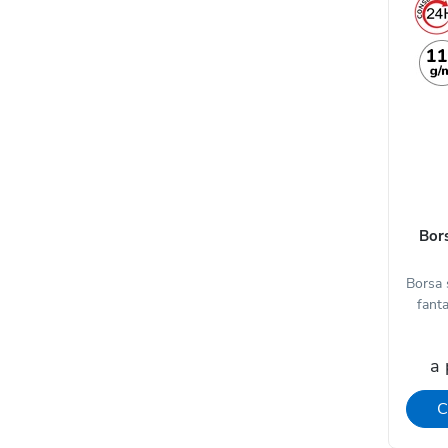
Bors
Borsa 
fanta
a 
C