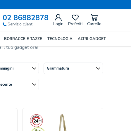
02 86882878
Login
Preferiti
Carrello
Servizio clienti
ponibili in
ampia gamma
di pesi, dai tessuti
BORRACCE E TAZZE
TECNOLOGIA
ALTRI GADGET
se per la spesa, si personalizzano con il tuo logo
 il tuo gadget ora!
mmagini
Grammatura
escente