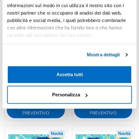
informazioni sul modo in cui utilizza il nostro sito con i
nostri partner che si occupano di analisi dei dati web,
pubblicità e social media, i quali potrebbero combinarle
con altre informazioni che ha fornito loro o che hanno
Codice : 233642
Codice : 233413
raccolto dal suo utilizzo dei loro servizi.
KIT Zainetto, Cappello e
KIT Maglietta e Cappello
Borraccia stampati
stampati
Mostra dettagli
Il kit comprende uno zainetto
Kit composto da una
a strozzo in poliestere 210T
maglietta in 100% cotone da
con spallacci, un...
145 g/mq e un cappellino in...
Accetta tutti
a partire da
a partire da
€ 3,97 cad.
€ 3,95 cad.
Personalizza
CALCOLA
CALCOLA
PREVENTIVO
PREVENTIVO
Novità
Novità