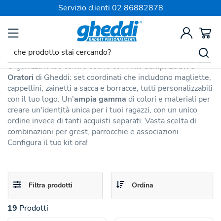
SPEDIZIONE SEMPRE GRATIS
Servizio clienti
02 86882878
Gadget Estivi Personalizzati
Kit Campi Estivi e Oratori
Organizza il tuo centro estivo con i
Kit Campi Estivi e
Oratori
di Gheddi: set coordinati che includono magliette,
cappellini, zainetti a sacca e borracce, tutti personalizzabili
con il tuo logo. Un'
ampia gamma
di colori e materiali per
creare un'identità unica per i tuoi ragazzi, con un unico
ordine invece di tanti acquisti separati. Vasta scelta di
combinazioni per grest, parrocchie e associazioni.
Configura il tuo kit ora!
Toggle
Toggle
Filtra prodotti
Ordina
navigation
navigation
19
Prodotti