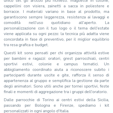
unico set gli articoli più richiesti: magliette in cotone,
cappellini con visiera, zainetti a sacca in poliestere e
borracce. I materiali variano in base al prodotto, ma
garantiscono sempre leggerezza, resistenza ai lavaggi e
comodità nell'uso quotidiano all'aperto. La
personalizzazione con il tuo logo o il tema dell'estate
viene applicata su ogni pezzo: la tecnica più adatta viene
concordata in fase di preventivo, per il miglior equilibrio
tra resa grafica e budget.
Questi kit sono pensati per chi organizza attività estive
per bambini e ragazzi: oratori, grest parrocchiali, centri
sportivi estivi, colonie e campus tematici. Un
abbigliamento coordinato aiuta a riconoscere subito i
partecipanti durante uscite e gite, rafforza il senso di
appartenenza al gruppo e semplifica la gestione da parte
degli animatori. Sono utili anche per tornei sportivi, feste
finali e momenti di aggregazione tra i gruppi dell'oratorio.
Dalle parrocchie di Torino ai centri estivi della Sicilia,
passando per Bologna e Firenze, spediamo i kit
personalizzati in ogni angolo d'Italia.