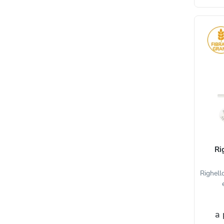
Ri
Righello
a 