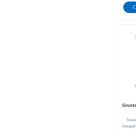
C
Svuota
Svuo
traspar