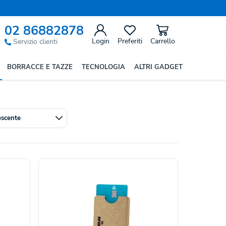
02 86882878
Login
Preferiti
Carrello
Servizio clienti
i di clienti e collaboratori ogni giorno. Ampia
BORRACCE E TAZZE
TECNOLOGIA
ALTRI GADGET
isita. Materiali vari e numerosi modelli per ogni
escente