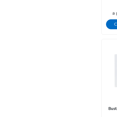
a 
C
Bust