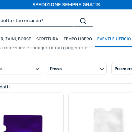
SPEDIZIONE SEMPRE GRATIS
a Personalizzati
ia Personalizzati
no il modo più efficace per tenere il tuo marchio sotto gli occh
R, ZAINI, BORSE
SCRITTURA
TEMPO LIBERO
EVENTI E UFFICIO
 mouse
, passando per righelli, calcolatrici e porta biglietti da v
 la collezione e configura il tuo gadget ora!
le
Prezzo
Prezzo cr
dotti