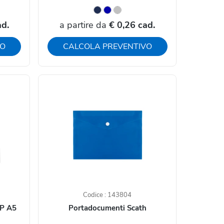
ad.
a partire da
€ 0,26 cad.
VO
CALCOLA PREVENTIVO
Codice : 143804
PP A5
Portadocumenti Scath