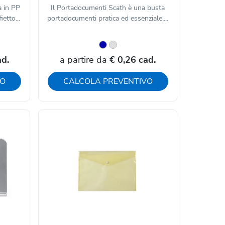
a in PP
Il Portadocumenti Scath è una busta
etto...
portadocumenti pratica ed essenziale,...
ad.
a partire da
€ 0,26 cad.
VO
CALCOLA PREVENTIVO