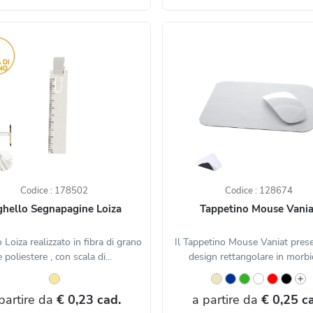
Codice : 178502
Codice : 128674
ghello Segnapagine Loiza
Tappetino Mouse Vania
 Loiza realizzato in fibra di grano
Il Tappetino Mouse Vaniat pres
e poliestere , con scala di...
design rettangolare in morbid
partire da
€ 0,23 cad.
a partire da
€ 0,25 c