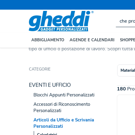
Home
EVENTI E UFFICIO
Articoli da Ufficio e Scrivani
Articoli Ufficio Scrivan
Gli
articoli da ufficio e scrivania personalizzati
so
ABBIGLIAMENTO
AGENDE E CALENDARI
SHOPPE
gamma di soluzioni: dai
portapenne
ai
tappetini
tipo di ufficio o postazione di lavoro. Scopri tutta
CATEGORIE
Materia
EVENTI E UFFICIO
180
Pro
Blocchi Appunti Personalizzati
Accessori di Riconoscimento
Personalizzati
Articoli da Ufficio e Scrivania
Personalizzati