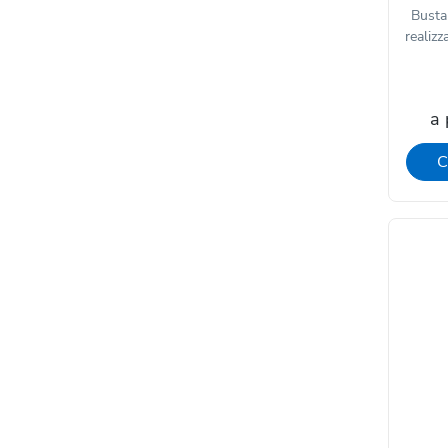
Busta
realizz
a 
C