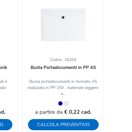
Codice : 26204
snik
Busta Portadocumenti in PP A5
ik è
Busta portadocumenti in formato A5
iale
realizzata in PP 150 , materiale leggero
e...
ad.
a partire da
€ 0,22 cad.
VO
CALCOLA PREVENTIVO