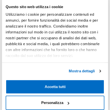
Questo sito web utilizza i cookie
Codice : 217323
Codice : 140724
Utilizziamo i cookie per personalizzare contenuti ed
Planning Settimanale Isan
Planning Muticolor
annunci, per fornire funzionalità dei social media e per
analizzare il nostro traffico. Condividiamo inoltre
Il Planning Settimanale Isan è
Il Planning Multicolor è
informazioni sul modo in cui utilizza il nostro sito con i
un set completo da scrivania
composto da 52 fogli in carta
nostri partner che si occupano di analisi dei dati web,
con 125 fogli di...
uso mano , con testata...
pubblicità e social media, i quali potrebbero combinarle
con altre informazioni che ha fornito loro o che hanno
raccolto dal suo utilizzo dei loro servizi.
a partire da
a partire da
€ 2,14 cad.
€ 2,34 cad.
Mostra dettagli
CALCOLA
CALCOLA
PREVENTIVO
PREVENTIVO
Accetta tutti
Personalizza
I
planning personalizzati
sono disponibili in diverse
tipologie di materiali e finiture, pensate per adattarsi a