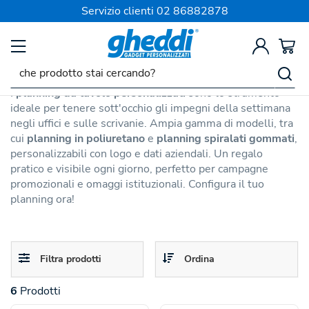
SPEDIZIONE SEMPRE GRATIS
Servizio clienti
02 86882878
Agende 2027
Planning Personalizzati 2027
I
planning da tavolo personalizzati
sono lo strumento
ideale per tenere sott'occhio gli impegni della settimana
negli uffici e sulle scrivanie. Ampia gamma di modelli, tra
cui
planning in poliuretano
e
planning spiralati gommati
,
personalizzabili con logo e dati aziendali. Un regalo
pratico e visibile ogni giorno, perfetto per campagne
promozionali e omaggi istituzionali. Configura il tuo
planning ora!
Toggle
Toggle
Filtra prodotti
Ordina
navigation
navigation
6
Prodotti