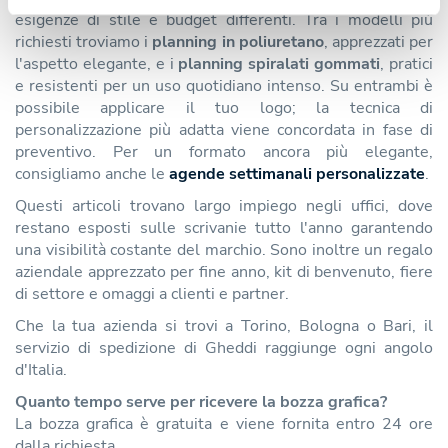
esigenze di stile e budget differenti. Tra i modelli più
richiesti troviamo i
planning in poliuretano
, apprezzati per
l'aspetto elegante, e i
planning spiralati gommati
, pratici
e resistenti per un uso quotidiano intenso. Su entrambi è
possibile applicare il tuo logo; la tecnica di
personalizzazione più adatta viene concordata in fase di
preventivo. Per un formato ancora più elegante,
consigliamo anche le
agende settimanali personalizzate
.
Questi articoli trovano largo impiego negli uffici, dove
restano esposti sulle scrivanie tutto l'anno garantendo
una visibilità costante del marchio. Sono inoltre un regalo
aziendale apprezzato per fine anno, kit di benvenuto, fiere
di settore e omaggi a clienti e partner.
Che la tua azienda si trovi a Torino, Bologna o Bari, il
servizio di spedizione di Gheddi raggiunge ogni angolo
d'Italia.
Quanto tempo serve per ricevere la bozza grafica?
La bozza grafica è gratuita e viene fornita entro 24 ore
dalla richiesta.