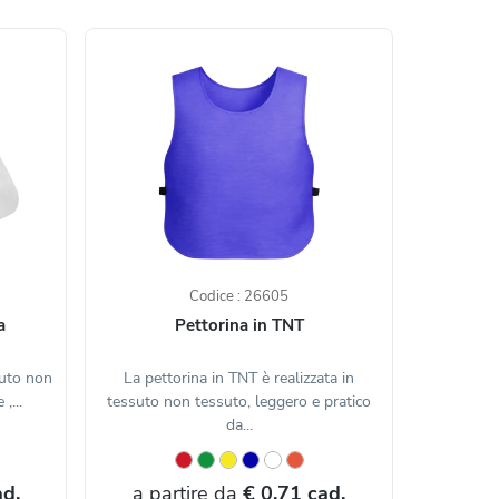
Codice : 26605
a
Pettorina in TNT
suto non
La pettorina in TNT è realizzata in
,...
tessuto non tessuto, leggero e pratico
da...
ad.
a partire da
€ 0,71 cad.