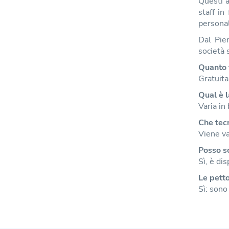
Questi a
staff in
personal
Dal Pie
società 
Quanto 
Gratuita,
Qual è l
Varia in
Che tecn
Viene va
Posso sc
Sì, è di
Le petto
Sì: sono