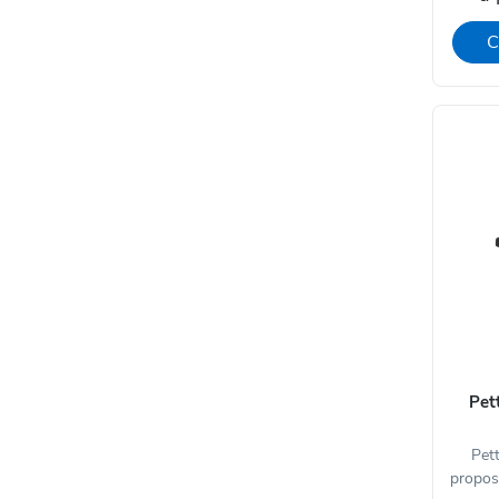
C
Pet
Pett
propost