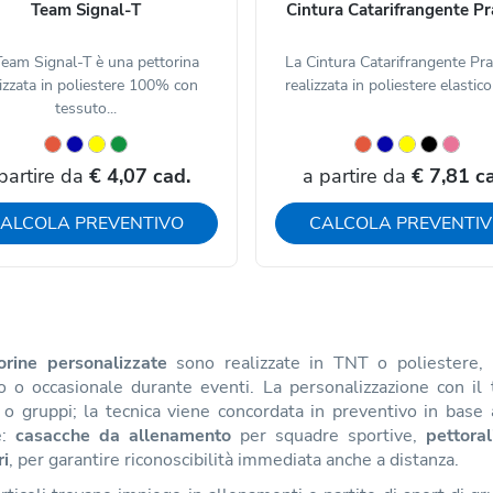
Team Signal-T
Cintura Catarifrangente P
Team Signal-T è una pettorina
La Cintura Catarifrangente Pr
lizzata in poliestere 100% con
realizzata in poliestere elastico
tessuto...
partire da
€ 4,07 cad.
a partire da
€ 7,81 c
ALCOLA PREVENTIVO
CALCOLA PREVENTI
orine personalizzate
sono realizzate in TNT o poliestere, m
o o occasionale durante eventi. La personalizzazione con il 
o gruppi; la tecnica viene concordata in preventivo in base a
e:
casacche da allenamento
per squadre sportive,
pettora
i
, per garantire riconoscibilità immediata anche a distanza.