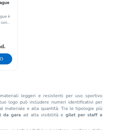
rague
ague è
 con...
ad.
VO
ateriali leggeri e resistenti per uso sportivo
tuo logo può includere numeri identificativi per
l materiale e alla quantità. Tra le tipologie più
li da gara
ad alta visibilità e
gilet per staff e