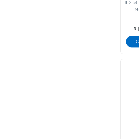
Il Gile
re
a 
C