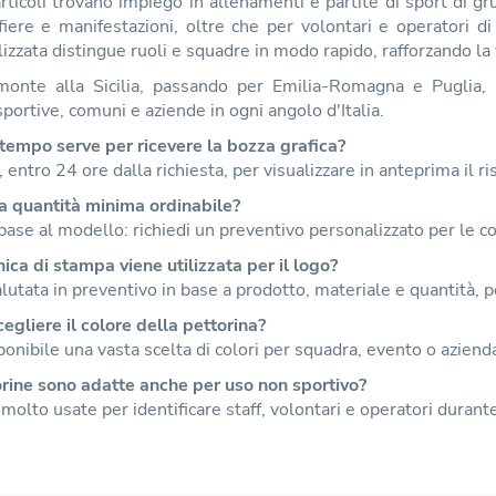
rticoli trovano impiego in allenamenti e partite di sport di g
 fiere e manifestazioni, oltre che per volontari e operatori d
izzata distingue ruoli e squadre in modo rapido, rafforzando la v
monte alla Sicilia, passando per Emilia-Romagna e Puglia, 
sportive, comuni e aziende in ogni angolo d'Italia.
tempo serve per ricevere la bozza grafica?
 entro 24 ore dalla richiesta, per visualizzare in anteprima il ri
a quantità minima ordinabile?
 base al modello: richiedi un preventivo personalizzato per le co
ica di stampa viene utilizzata per il logo?
lutata in preventivo in base a prodotto, materiale e quantità, p
egliere il colore della pettorina?
sponibile una vasta scelta di colori per squadra, evento o aziend
rine sono adatte anche per uso non sportivo?
 molto usate per identificare staff, volontari e operatori durante