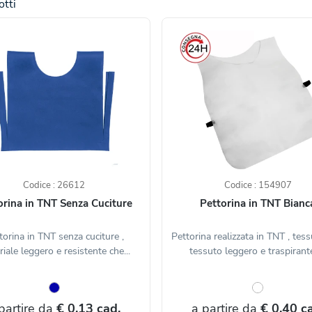
tti
Codice : 26612
Codice : 154907
orina in TNT Senza Cuciture
Pettorina in TNT Bianc
torina in TNT senza cuciture ,
Pettorina realizzata in TNT , tes
iale leggero e resistente che...
tessuto leggero e traspirante 
partire da
€ 0,13 cad.
a partire da
€ 0,40 c