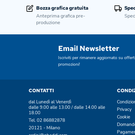
Bozza grafica gratuita
Sped
Anteprima grafica pre-
Sped
produzione
Email Newsletter
Iscriviti per rimanere aggiornato su offert
promozioni!
CONTATTI
CONDI
dal Lunedì al Venerdì
Condizio
dalle 9.00 alle 13.00 / dalle 14.00 alle
Privacy
18.00
Cookie
Tel. 02 86882878
Domande
20121 - Milano
Pagamen