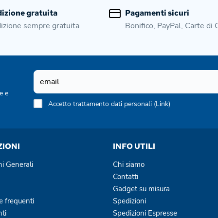
izione gratuita
Pagamenti sicuri
izione sempre gratuita
Bonifico, PayPal, Carte di 
e e
Accetto trattamento dati personali (
Link
)
ZIONI
INFO UTILI
ni Generali
Chi siamo
Contatti
Gadget su misura
 frequenti
Spedizioni
ti
Spedizioni Espresse