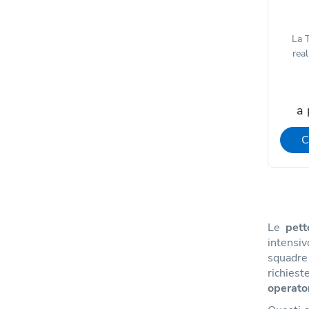
La 
rea
a 
C
Le
pett
intensiv
squadre 
richiest
operator