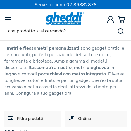
SPEDIZIONE SEMPRE GRATIS
Servizio clienti
02 86882878
Attrezzi Personalizzati
Metri e Flessometri
Personalizzati
I
metri e flessometri personalizzati
sono gadget pratici e
sempre utili, perfetti per aziende del settore edile,
ferramenta e bricolage. Ampia gamma di modelli
disponibili:
flessometri a nastro
,
metri pieghevoli in
legno
e comodi
portachiavi con metro integrato
. Diverse
lunghezze, colori e finiture per un gadget che resta sulla
scrivania o nella cassetta degli attrezzi del cliente per
anni. Configura il tuo gadget ora!
Toggle
Toggle
Filtra prodotti
Ordina
navigation
navigation