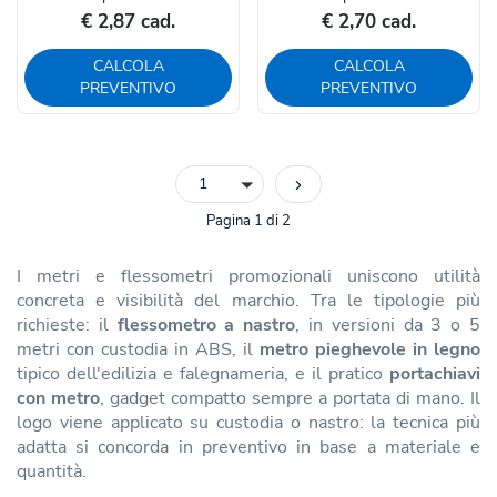
€ 2,87 cad.
€ 2,70 cad.
CALCOLA
CALCOLA
PREVENTIVO
PREVENTIVO
1
Pagina 1 di 2
I metri e flessometri promozionali uniscono utilità
concreta e visibilità del marchio. Tra le tipologie più
richieste: il
flessometro a nastro
, in versioni da 3 o 5
metri con custodia in ABS, il
metro pieghevole in legno
tipico dell'edilizia e falegnameria, e il pratico
portachiavi
con metro
, gadget compatto sempre a portata di mano. Il
logo viene applicato su custodia o nastro: la tecnica più
adatta si concorda in preventivo in base a materiale e
quantità.