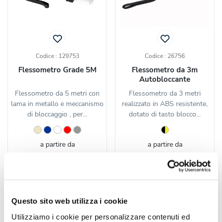
Codice : 129753
Codice : 26756
Flessometro Grade 5M
Flessometro da 3m
Autobloccante
Flessometro da 5 metri con
Flessometro da 3 metri
lama in metallo e meccanismo
realizzato in ABS resistente,
di bloccaggio , per...
dotato di tasto blocco...
a partire da
a partire da
€ 1,43 cad.
€ 1,56 cad.
CALCOLA
CALCOLA
PREVENTIVO
PREVENTIVO
Questo sito web utilizza i cookie
Utilizziamo i cookie per personalizzare contenuti ed
Top