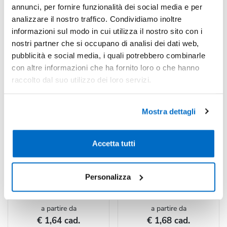
annunci, per fornire funzionalità dei social media e per
analizzare il nostro traffico. Condividiamo inoltre
informazioni sul modo in cui utilizza il nostro sito con i
nostri partner che si occupano di analisi dei dati web,
pubblicità e social media, i quali potrebbero combinarle
con altre informazioni che ha fornito loro o che hanno
raccolto dal suo utilizzo dei loro servizi.
Mostra dettagli
Codice : 26752
Codice : 178728
Flessometro da 5 Metri
Flessometro Axler 1m
Accetta tutti
Flessometro da 5 metri
Flessometro portachiavi in
realizzato in ABS resistente,
bambù , materiale naturale da
Personalizza
dotato di tasto di...
una pianta a...
a partire da
a partire da
€ 1,64 cad.
€ 1,68 cad.