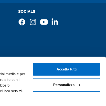
SOCIALS
Accetta tutti
cial media e per
ro sito con i
Personalizza
rebbero
i loro servizi.