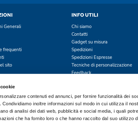
ZIONI
INFO UTILI
ni Generali
Chi siamo
Contatti
Gadget su misura
 frequenti
Spedizioni
ti
Spedizioni Espresse
l sito
Tecniche di personalizzazione
Feedback
Blog
 cookie
Servizi Offerti
rsonalizzare contenuti ed annunci, per fornire funzionalità dei so
o. Condividiamo inoltre informazioni sul modo in cui utilizza il nost
ano di analisi dei dati web, pubblicità e social media, i quali pot
azioni che ha fornito loro o che hanno raccolto dal suo utilizzo de