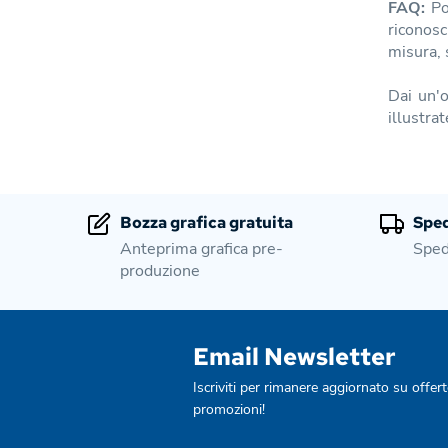
FAQ:
Pos
riconosc
misura, 
Dai un'o
illustrat
Bozza grafica gratuita
Sped
Anteprima grafica pre-
Sped
produzione
Email Newsletter
Iscriviti per rimanere aggiornato su offert
promozioni!