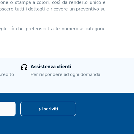
ione o stampa a colori, così da renderlo unico e
scere tutti i dettagli e ricevere un preventivo su
gli ciò che preferisci tra le numerose categorie
Assistenza clienti
Credito
Per rispondere ad ogni domanda
Iscriviti