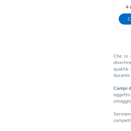
a 
C
Che lo 
divertir
qualità:
durante 
Campi d
oggetto
omaggio a
Serviam
competit