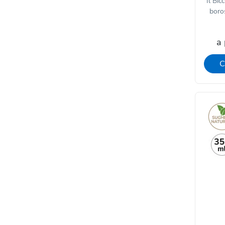
Il Bic
boros
a 
C