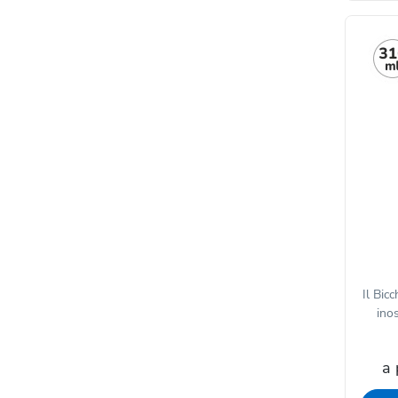
Il Bicc
inos
a 