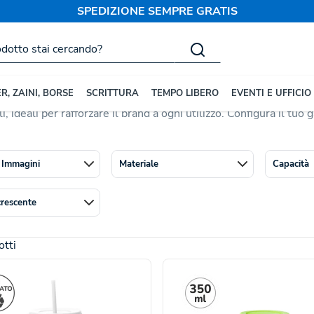
SPEDIZIONE SEMPRE GRATIS
Bicchieri con Coperchio
o Personalizzati
praticità e immagine coordinata: perfetti per mantenere la tem
R, ZAINI, BORSE
SCRITTURA
TEMPO LIBERO
EVENTI E UFFICIO
fascia in silicone
,
acciaio inox
e altre soluzioni pratiche per il
, ideali per rafforzare il brand a ogni utilizzo. Configura il tuo 
 Immagini
Materiale
Capacità
crescente
tti