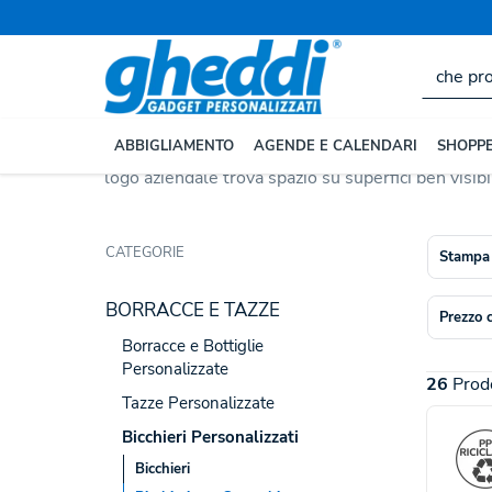
Home
BORRACCE E TAZZE
Bicchieri Personalizzati
Bicchieri con Coperchi
I
bicchieri con coperchio personalizzati
uniscono 
ABBIGLIAMENTO
AGENDE E CALENDARI
SHOPPE
durante gli spostamenti. Disponibili in
vetro con 
logo aziendale trova spazio su superfici ben visibili
CATEGORIE
Stampa
BORRACCE E TAZZE
Prezzo 
Borracce e Bottiglie
Personalizzate
26
Prodo
Tazze Personalizzate
Bicchieri Personalizzati
Bicchieri