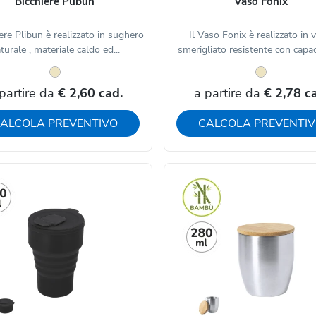
Bicchiere Plibun
Vaso Fonix
iere Plibun è realizzato in sughero
Il Vaso Fonix è realizzato in 
turale , materiale caldo ed...
smerigliato resistente con capaci
partire da
€ 2,60 cad.
a partire da
€ 2,78 c
ALCOLA PREVENTIVO
CALCOLA PREVENTI