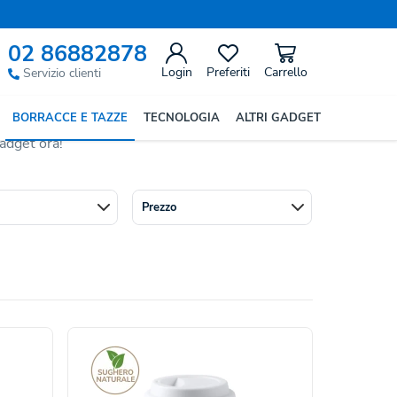
02 86882878
Login
Preferiti
Carrello
Servizio clienti
peratura di caffè, tè e bevande calde o fredde
BORRACCE E TAZZE
TECNOLOGIA
ALTRI GADGET
 take away, con ampia gamma di forme e capacità. Il
gadget ora!
Prezzo