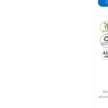
C
Bic
allumi