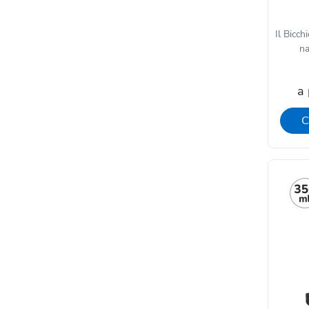
Il Bicch
na
a 
C