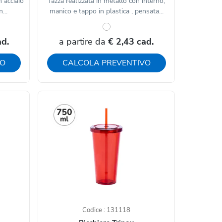
n acciaio
Tazza realizzata in metallo con interno,
...
manico e tappo in plastica , pensata...
ad.
a partire da
€ 2,43 cad.
VO
CALCOLA PREVENTIVO
Codice : 131118