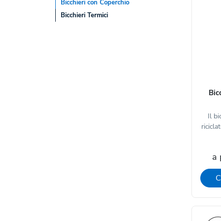
Bicchieri con Coperchio
Bicchieri Termici
Bic
Il b
ricicla
a 
C