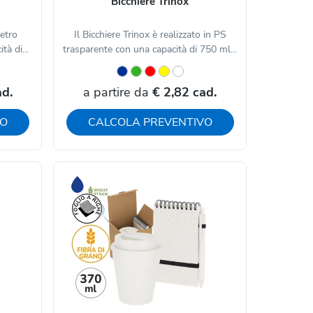
Bicchiere Trinox
vetro
Il Bicchiere Trinox è realizzato in PS
tà di...
trasparente con una capacità di 750 ml...
ad.
a partire da
€ 2,82 cad.
VO
CALCOLA PREVENTIVO