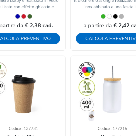
chiere Dalby è realizzato in vetro
Il Bicchiere Gasking è realizzato i
ilicato con effetto ghiaccio e...
inox abbinato a una fascia in
partire da
€ 2,38 cad.
a partire da
€ 2,42 c
ALCOLA PREVENTIVO
CALCOLA PREVENTI
Codice : 137731
Codice : 177215