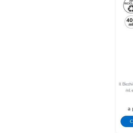
Il Bicc
ml e
a 
C