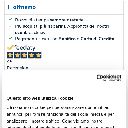
Ti offriamo
Bozze di stampa
sempre gratuite
Più acquisti
più risparmi
. Approfitta dei nostri
sconti
esclusivi
Pagamenti sicuri con
Bonifico
o
Carta di Credito
45
Recensioni
Sconti per quantità
Sconto € cadauno
*Prezzo € cada
Questo sito web utilizza i cookie
-
Pezzi 50
€ 3,08
Utilizziamo i cookie per personalizzare contenuti ed
-13%
Pezzi 100
€ 2,67
annunci, per fornire funzionalità dei social media e per
analizzare il nostro traffico. Condividiamo inoltre
-20%
Pezzi 300
€ 2,48
informazioni sul modo in cui utilizza il nostro sito con i