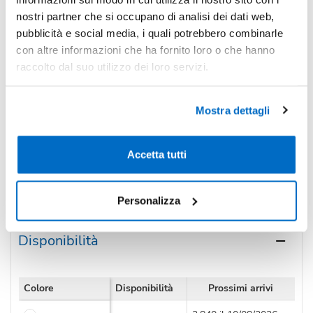
-25%
Pezzi 500
€ 2,32
nostri partner che si occupano di analisi dei dati web,
pubblicità e social media, i quali potrebbero combinarle
*Prezzi prodotto per quantità merce neutra e prezzi IVA esc
con altre informazioni che ha fornito loro o che hanno
Non trovi la quantità in tabella?
Calcola il preventivo
raccolto dal suo utilizzo dei loro servizi.
Quantità consigliata
Mostra dettagli
300pz.
Prezzo unitario:
€ 3,03
IVA incl.
Totale:
€ 907,83
IVA incl.
Accetta tutti
Condividi
Personalizza
Disponibilità
Colore
Disponibilità
Prossimi arrivi