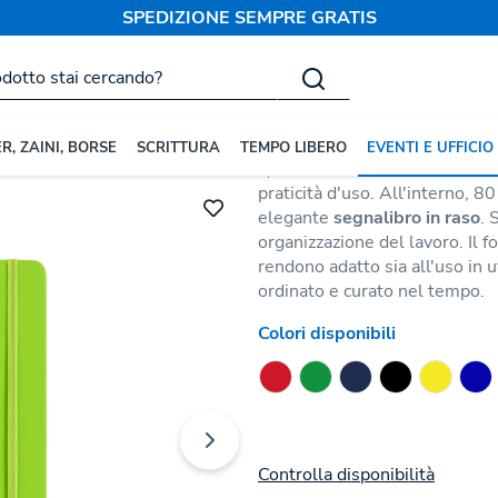
SPEDIZIONE SEMPRE GRATIS
zati
Block Notes
Quaderno in PU F
Codice:
26036
R, ZAINI, BORSE
SCRITTURA
TEMPO LIBERO
EVENTI E UFFICIO
Quaderno realizzato in
PU
, ch
praticità d'uso. All'interno, 8
elegante
segnalibro in raso
. 
organizzazione del lavoro. Il 
rendono adatto sia all'uso in 
ordinato e curato nel tempo.
Colori disponibili
Controlla disponibilità