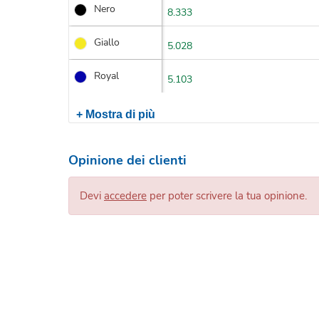
Nero
8.333
Giallo
5.028
Royal
5.103
+ Mostra di più
Opinione dei clienti
Devi
accedere
per poter scrivere la tua opinione.