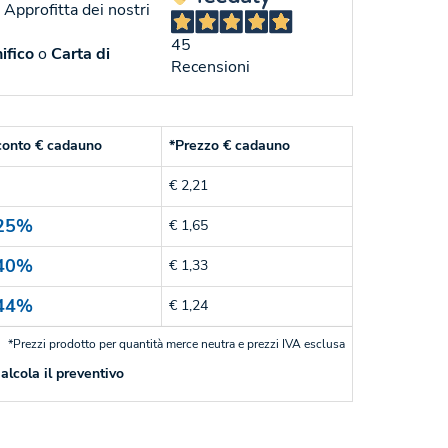
. Approfitta dei nostri
45
ifico
o
Carta di
Recensioni
conto € cadauno
*Prezzo € cadauno
€ 2,21
25%
€ 1,65
40%
€ 1,33
44%
€ 1,24
*Prezzi prodotto per quantità merce neutra e prezzi IVA esclusa
alcola il preventivo