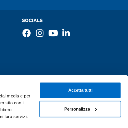
SOCIALS
Accetta tutti
cial media e per
ro sito con i
Personalizza
rebbero
i loro servizi.