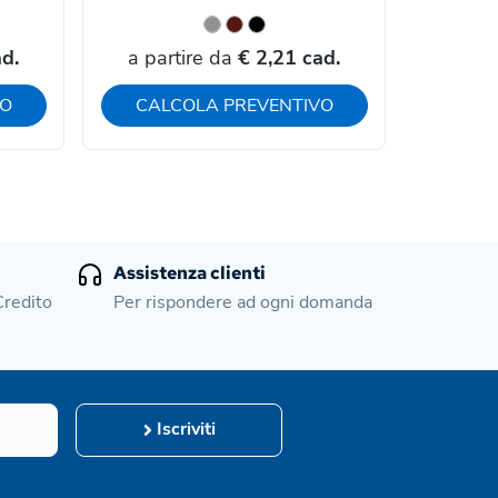
d.
a partire da
€ 2,21 cad.
a par
VO
CALCOLA PREVENTIVO
CAL
Assistenza clienti
Credito
Per rispondere ad ogni domanda
Iscriviti