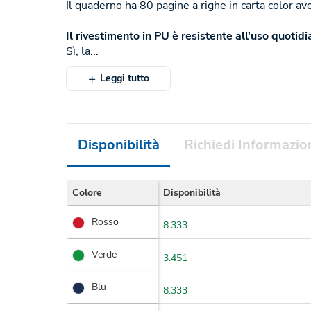
Il quaderno ha 80 pagine a righe in carta color avo
Il rivestimento in PU è resistente all'uso quotid
Sì, la...
Leggi tutto
Disponibilità
Richiedi Informazio
Colore
Disponibilità
Rosso
8.333
Verde
3.451
Blu
8.333