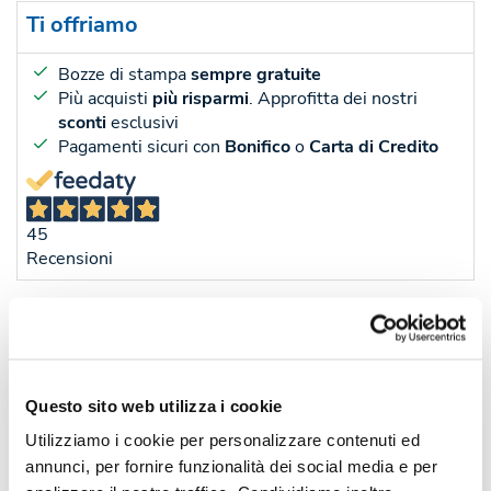
Ti offriamo
Bozze di stampa
sempre gratuite
Più acquisti
più risparmi
. Approfitta dei nostri
sconti
esclusivi
Pagamenti sicuri con
Bonifico
o
Carta di Credito
45
Recensioni
Sconti per quantità
Sconto € cadauno
*Prezzo € cada
-
Pezzi 300
€ 0,40
Questo sito web utilizza i cookie
-25%
Pezzi 500
€ 0,30
Utilizziamo i cookie per personalizzare contenuti ed
-35%
Pezzi 1000
€ 0,26
annunci, per fornire funzionalità dei social media e per