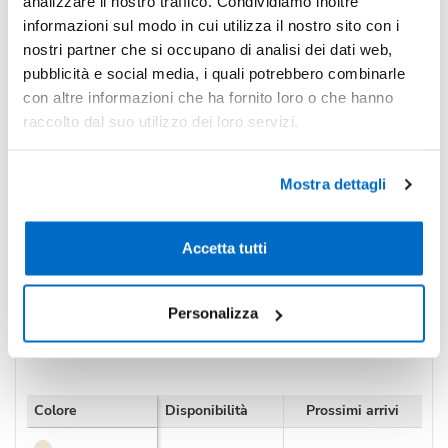
analizzare il nostro traffico. Condividiamo inoltre
-40%
Pezzi 3000
€ 0,24
informazioni sul modo in cui utilizza il nostro sito con i
nostri partner che si occupano di analisi dei dati web,
*Prezzi prodotto per quantità merce neutra e prezzi IVA esc
pubblicità e social media, i quali potrebbero combinarle
Non trovi la quantità in tabella?
Calcola il preventivo
con altre informazioni che ha fornito loro o che hanno
raccolto dal suo utilizzo dei loro servizi.
Quantità consigliata
1000pz.
Prezzo unitario:
€ 0,32
IVA incl.
Totale:
€ 317,69
Mostra dettagli
IVA incl.
Accetta tutti
Condividi
Personalizza
Disponibilità
Colore
Disponibilità
Prossimi arrivi