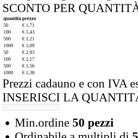
SCONTO PER QUANTIT
quantità
prezzo
50
€ 1,71
100
€ 1,43
500
€ 1,21
1000
€ 1,09
50
€ 2,93
100
€ 2,17
500
€ 1,56
1000
€ 1,38
Prezzi cadauno e con IVA e
INSERISCI LA QUANTIT
Min.ordine
50 pezzi
Ordinabile a
multipli di
5