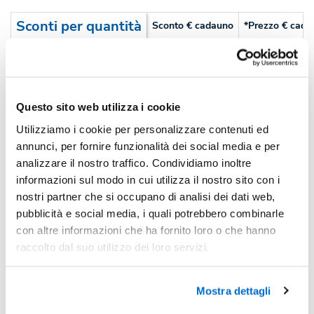
Sconti per quantità
Sconto € cadauno
*Prezzo € cada
-
Pezzi 50
€ 3,91
-3%
Pezzi 100
€ 3,77
Questo sito web utilizza i cookie
-15%
Pezzi 300
€ 3,32
Utilizziamo i cookie per personalizzare contenuti ed
-22%
Pezzi 500
€ 3,05
annunci, per fornire funzionalità dei social media e per
analizzare il nostro traffico. Condividiamo inoltre
*Prezzi prodotto per quantità merce neutra e prezzi IVA esc
informazioni sul modo in cui utilizza il nostro sito con i
Non trovi la quantità in tabella?
Calcola il preventivo
nostri partner che si occupano di analisi dei dati web,
pubblicità e social media, i quali potrebbero combinarle
con altre informazioni che ha fornito loro o che hanno
Quantità consigliata
raccolto dal suo utilizzo dei loro servizi.
300pz.
Prezzo unitario:
€ 4,05
IVA incl.
Totale:
€ 1216,07
IVA incl.
Mostra dettagli