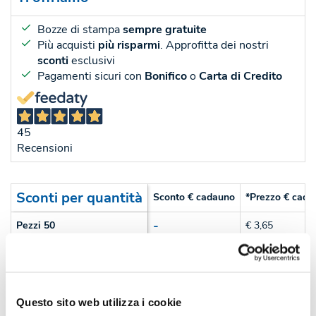
Bozze di stampa
sempre gratuite
Più acquisti
più risparmi
. Approfitta dei nostri
sconti
esclusivi
Pagamenti sicuri con
Bonifico
o
Carta di Credito
45
Recensioni
Sconti per quantità
Sconto € cadauno
*Prezzo € cada
-
Pezzi 50
€ 3,65
-3%
Pezzi 100
€ 3,52
-15%
Pezzi 300
€ 3,10
Questo sito web utilizza i cookie
-22%
Pezzi 500
€ 2,85