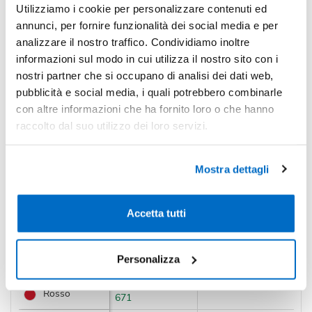
Utilizziamo i cookie per personalizzare contenuti ed
*Prezzi prodotto per quantità merce neutra e prezzi IVA esc
annunci, per fornire funzionalità dei social media e per
Non trovi la quantità in tabella?
Calcola il preventivo
analizzare il nostro traffico. Condividiamo inoltre
informazioni sul modo in cui utilizza il nostro sito con i
nostri partner che si occupano di analisi dei dati web,
Quantità consigliata
pubblicità e social media, i quali potrebbero combinarle
con altre informazioni che ha fornito loro o che hanno
300pz.
Prezzo unitario:
€ 3,78
IVA incl.
Totale:
€ 1134,82
IVA incl.
raccolto dal suo utilizzo dei loro servizi.
Condividi
Mostra dettagli
Accetta tutti
Disponibilità
Personalizza
Colore
Disponibilità
Prossimi arrivi
Rosso
671