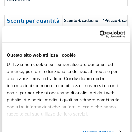
Sconti per quantità
Sconto € cadauno
*Prezzo € cada
-
Pezzi 250
€ 0,34
-22%
Pezzi 500
€ 0,26
Questo sito web utilizza i cookie
-30%
Pezzi 1000
€ 0,24
Utilizziamo i cookie per personalizzare contenuti ed
-35%
Pezzi 2000
€ 0,22
annunci, per fornire funzionalità dei social media e per
analizzare il nostro traffico. Condividiamo inoltre
*Prezzi prodotto per quantità merce neutra e prezzi IVA esc
informazioni sul modo in cui utilizza il nostro sito con i
Non trovi la quantità in tabella?
Calcola il preventivo
nostri partner che si occupano di analisi dei dati web,
pubblicità e social media, i quali potrebbero combinarle
con altre informazioni che ha fornito loro o che hanno
Quantità consigliata
raccolto dal suo utilizzo dei loro servizi.
2000pz.
Prezzo unitario:
€ 0,27
IVA incl.
Totale:
€ 532,90
IVA incl.