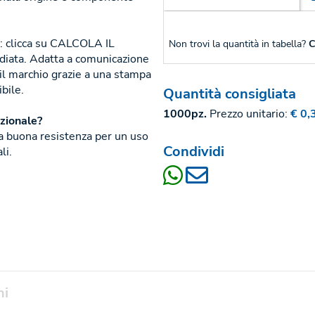
ta: clicca su CALCOLA IL
Non trovi la quantità in tabella?
C
iata. Adatta a comunicazione
 il marchio grazie a una stampa
ibile.
Quantità consigliata
1000pz.
Prezzo unitario:
€ 0,
izionale?
a buona resistenza per un uso
Condividi
li.
ni