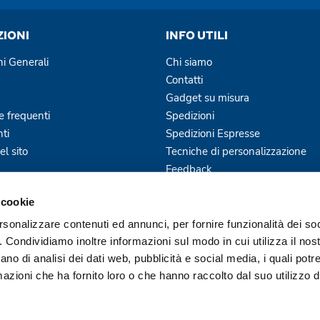
ZIONI
INFO UTILI
ni Generali
Chi siamo
Contatti
Gadget su misura
 frequenti
Spedizioni
ti
Spedizioni Espresse
l sito
Tecniche di personalizzazione
Feedback
Blog
 cookie
Servizi Offerti
rsonalizzare contenuti ed annunci, per fornire funzionalità dei so
o. Condividiamo inoltre informazioni sul modo in cui utilizza il nost
ano di analisi dei dati web, pubblicità e social media, i quali pot
azioni che ha fornito loro o che hanno raccolto dal suo utilizzo de