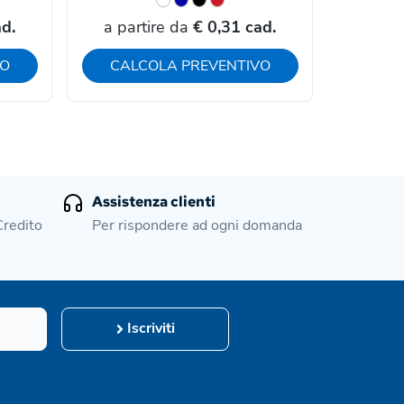
d.
a partire da
€ 0,31 cad.
a par
VO
CALCOLA PREVENTIVO
CAL
Assistenza clienti
Credito
Per rispondere ad ogni domanda
Iscriviti