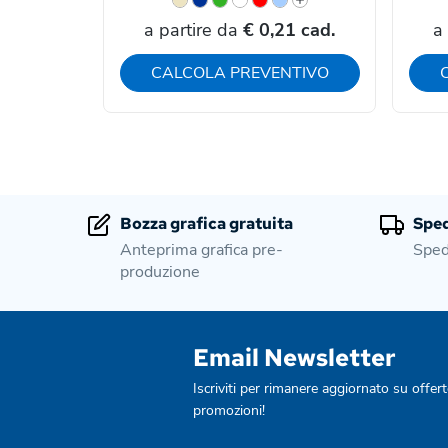
a partire da
€ 0,21 cad.
a
CALCOLA PREVENTIVO
Bozza grafica gratuita
Sped
Anteprima grafica pre-
Sped
produzione
Email Newsletter
Iscriviti per rimanere aggiornato su offert
promozioni!