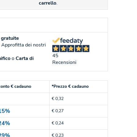
carrello
.
gratuite
. Approfitta dei nostri
45
ifico
o
Carta di
Recensioni
conto € cadauno
*Prezzo € cadauno
€ 0,32
15%
€ 0,27
24%
€ 0,24
29%
€ 0,23