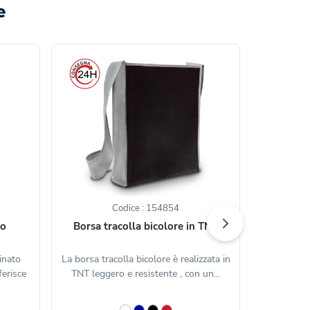
e
Codice : 154854
to
Borsa tracolla bicolore in TNT
inato
La borsa tracolla bicolore è realizzata in
La Borsa So
ferisce
TNT leggero e resistente , con un...
woven 