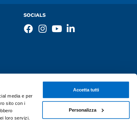
SOCIALS
Accetta tutti
cial media e per
ro sito con i
Personalizza
rebbero
i loro servizi.