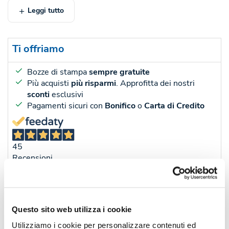
Leggi tutto
Ti offriamo
Bozze di stampa
sempre gratuite
Più acquisti
più risparmi
. Approfitta dei nostri
sconti
esclusivi
Pagamenti sicuri con
Bonifico
o
Carta di Credito
45
Recensioni
Sconti per quantità
Sconto € cadauno
*Prezzo € cada
Questo sito web utilizza i cookie
-
Pezzi 300
€ 0,28
Utilizziamo i cookie per personalizzare contenuti ed