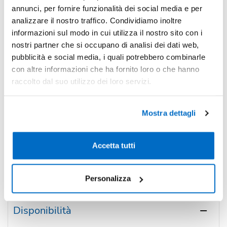
-15%
Pezzi 500
€ 0,24
annunci, per fornire funzionalità dei social media e per
analizzare il nostro traffico. Condividiamo inoltre
-24%
Pezzi 1000
€ 0,21
informazioni sul modo in cui utilizza il nostro sito con i
-29%
nostri partner che si occupano di analisi dei dati web,
Pezzi 3000
€ 0,20
pubblicità e social media, i quali potrebbero combinarle
*Prezzi prodotto per quantità merce neutra e prezzi IVA esc
con altre informazioni che ha fornito loro o che hanno
Non trovi la quantità in tabella?
Calcola il preventivo
raccolto dal suo utilizzo dei loro servizi.
Mostra dettagli
Quantità consigliata
1000pz.
Prezzo unitario:
€ 0,26
IVA incl.
Totale:
€ 256,20
IVA incl.
Accetta tutti
Condividi
Personalizza
Disponibilità