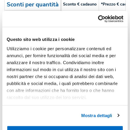
Sconti per quantità
Sconto € cadauno
*Prezzo € cada
-
Pezzi 50
€ 3,07
-13%
Pezzi 100
€ 2,66
-25%
Pezzi 500
€ 2,31
Questo sito web utilizza i cookie
Utilizziamo i cookie per personalizzare contenuti ed
-30%
Pezzi 1000
€ 2,16
annunci, per fornire funzionalità dei social media e per
*Prezzi prodotto per quantità merce neutra e prezzi IVA esc
analizzare il nostro traffico. Condividiamo inoltre
informazioni sul modo in cui utilizza il nostro sito con i
Non trovi la quantità in tabella?
Calcola il preventivo
nostri partner che si occupano di analisi dei dati web,
pubblicità e social media, i quali potrebbero combinarle
Quantità consigliata
con altre informazioni che ha fornito loro o che hanno
raccolto dal suo utilizzo dei loro servizi.
500pz.
Prezzo unitario:
€ 2,82
IVA incl.
Totale:
€ 1411,60
IVA incl.
Mostra dettagli
Condividi