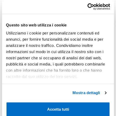
Pagamenti sicuri con
Bonifico
o
Carta di Credito
45
Questo sito web utilizza i cookie
Recensioni
Utilizziamo i cookie per personalizzare contenuti ed
annunci, per fornire funzionalità dei social media e per
Sconti per quantità
Sconto € cadauno
*Prezzo € cada
analizzare il nostro traffico. Condividiamo inoltre
informazioni sul modo in cui utilizza il nostro sito con i
-
Pezzi 50
€ 2,62
nostri partner che si occupano di analisi dei dati web,
pubblicità e social media, i quali potrebbero combinarle
-31%
Pezzi 100
€ 1,80
con altre informazioni che ha fornito loro o che hanno
-37%
Pezzi 500
€ 1,64
raccolto dal suo utilizzo dei loro servizi.
-46%
Pezzi 1000
€ 1,41
Mostra dettagli
*Prezzi prodotto per quantità merce neutra e prezzi IVA esc
Non trovi la quantità in tabella?
Calcola il preventivo
Accetta tutti