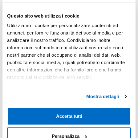
Recensioni
Questo sito web utilizza i cookie
Sconti per quantità
Utilizziamo i cookie per personalizzare contenuti ed
Sconto € cadauno
*Prezzo € cada
annunci, per fornire funzionalità dei social media e per
-
Pezzi 20
€ 8,45
analizzare il nostro traffico. Condividiamo inoltre
informazioni sul modo in cui utilizza il nostro sito con i
-5%
Pezzi 50
€ 8,02
nostri partner che si occupano di analisi dei dati web,
pubblicità e social media, i quali potrebbero combinarle
-9%
Pezzi 100
€ 7,70
con altre informazioni che ha fornito loro o che hanno
-24%
Pezzi 300
€ 6,41
raccolto dal suo utilizzo dei loro servizi.
*Prezzi prodotto per quantità merce neutra e prezzi IVA esc
Non trovi la quantità in tabella?
Calcola il preventivo
Mostra dettagli
Accetta tutti
Quantità consigliata
100pz.
Prezzo unitario:
€ 9,39
IVA incl.
Totale:
€ 939,01
IVA incl.
Personalizza