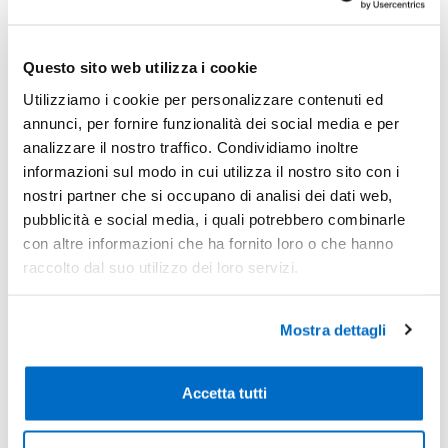
-
Pezzi 50
€ 1,54
-25%
Pezzi 100
€ 1,16
Questo sito web utilizza i cookie
-43%
Utilizziamo i cookie per personalizzare contenuti ed
Pezzi 500
€ 0,88
annunci, per fornire funzionalità dei social media e per
-46%
Pezzi 1000
€ 0,84
analizzare il nostro traffico. Condividiamo inoltre
informazioni sul modo in cui utilizza il nostro sito con i
*Prezzi prodotto per quantità merce neutra e prezzi IVA esc
nostri partner che si occupano di analisi dei dati web,
Non trovi la quantità in tabella?
Calcola il preventivo
pubblicità e social media, i quali potrebbero combinarle
con altre informazioni che ha fornito loro o che hanno
raccolto dal suo utilizzo dei loro servizi.
Quantità consigliata
500pz.
Prezzo unitario:
€ 1,07
IVA incl.
Totale:
€ 536,80
IVA incl.
Mostra dettagli
Condividi
Accetta tutti