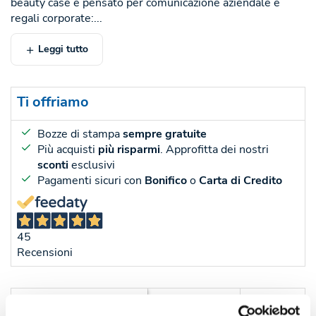
beauty case è pensato per comunicazione aziendale e
regali corporate:...
Leggi tutto
Ti offriamo
Bozze di stampa
sempre gratuite
Più acquisti
più risparmi
. Approfitta dei nostri
sconti
esclusivi
Pagamenti sicuri con
Bonifico
o
Carta di Credito
45
Recensioni
Sconti per quantità
Sconto € cadauno
*Prezzo € cada