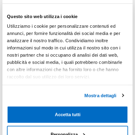
-
Pezzi 50
€ 1,46
Questo sito web utilizza i cookie
-25%
Pezzi 100
€ 1,09
Utilizziamo i cookie per personalizzare contenuti ed
annunci, per fornire funzionalità dei social media e per
-43%
Pezzi 500
€ 0,83
analizzare il nostro traffico. Condividiamo inoltre
-46%
Pezzi 1000
€ 0,79
informazioni sul modo in cui utilizza il nostro sito con i
nostri partner che si occupano di analisi dei dati web,
*Prezzi prodotto per quantità merce neutra e prezzi IVA esc
pubblicità e social media, i quali potrebbero combinarle
Non trovi la quantità in tabella?
Calcola il preventivo
con altre informazioni che ha fornito loro o che hanno
raccolto dal suo utilizzo dei loro servizi.
Quantità consigliata
Mostra dettagli
500pz.
Prezzo unitario:
€ 1,02
IVA incl.
Totale:
€ 507,52
IVA incl.
Accetta tutti
Condividi
Personalizza