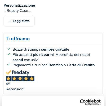
Personalizzazione
Il Beauty Case...
Leggi tutto
Ti offriamo
Bozze di stampa
sempre gratuite
Più acquisti
più risparmi
. Approfitta dei nostri
sconti
esclusivi
Pagamenti sicuri con
Bonifico
o
Carta di Credito
45
Recensioni
Sconti per quantità
Sconto € cadauno
*Prezzo € cada