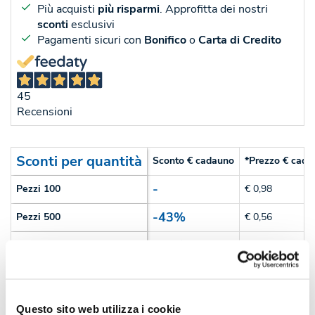
Più acquisti
più risparmi
. Approfitta dei nostri
sconti
esclusivi
Pagamenti sicuri con
Bonifico
o
Carta di Credito
45
Recensioni
Sconti per quantità
Sconto € cadauno
*Prezzo € cada
-
Pezzi 100
€ 0,98
-43%
Pezzi 500
€ 0,56
-44%
Pezzi 1000
€ 0,55
-47%
Pezzi 2000
€ 0,52
*Prezzi prodotto per quantità merce neutra e prezzi IVA esc
Questo sito web utilizza i cookie