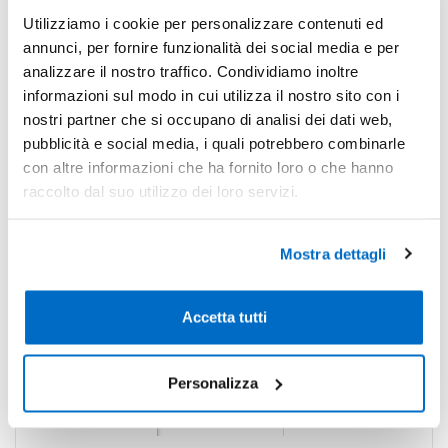
Non trovi la quantità in tabella?
Calcola il preventivo
Utilizziamo i cookie per personalizzare contenuti ed
annunci, per fornire funzionalità dei social media e per
analizzare il nostro traffico. Condividiamo inoltre
Quantità consigliata
informazioni sul modo in cui utilizza il nostro sito con i
1000pz.
Prezzo unitario:
€ 0,67
IVA incl.
Totale:
€ 666,12
nostri partner che si occupano di analisi dei dati web,
IVA incl.
pubblicità e social media, i quali potrebbero combinarle
con altre informazioni che ha fornito loro o che hanno
Condividi
raccolto dal suo utilizzo dei loro servizi.
Mostra dettagli
Disponibilità
Accetta tutti
Colore
Disponibilità
Prossimi arrivi
Giallo
2.773
Personalizza
Rosa
0