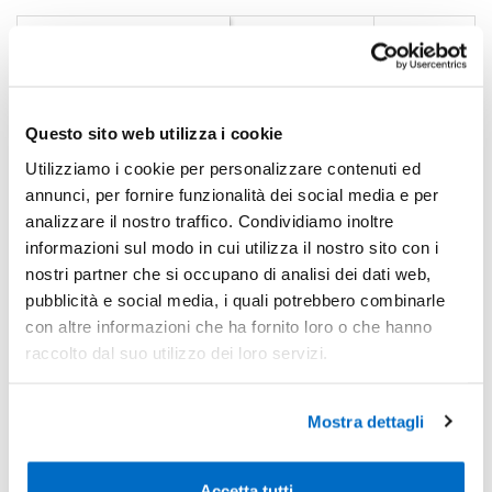
Sconti per quantità
Sconto € cadauno
*Prezzo € cada
-
Pezzi 100
€ 1,00
-38%
Pezzi 500
€ 0,62
Questo sito web utilizza i cookie
-40%
Pezzi 1000
€ 0,60
Utilizziamo i cookie per personalizzare contenuti ed
annunci, per fornire funzionalità dei social media e per
-44%
Pezzi 2000
€ 0,56
analizzare il nostro traffico. Condividiamo inoltre
informazioni sul modo in cui utilizza il nostro sito con i
*Prezzi prodotto per quantità merce neutra e prezzi IVA esc
nostri partner che si occupano di analisi dei dati web,
Non trovi la quantità in tabella?
Calcola il preventivo
pubblicità e social media, i quali potrebbero combinarle
con altre informazioni che ha fornito loro o che hanno
raccolto dal suo utilizzo dei loro servizi.
Quantità consigliata
1000pz.
Prezzo unitario:
€ 0,73
IVA incl.
Totale:
€ 732,73
IVA incl.
Mostra dettagli
Condividi
Accetta tutti