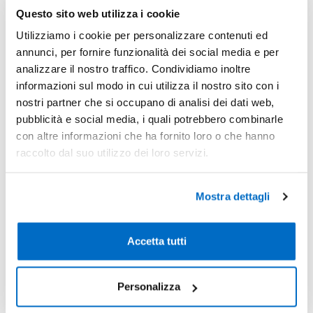
Sconti per quantità
Sconto € cadauno
*Prezzo € cada
Questo sito web utilizza i cookie
-
Pezzi 50
€ 0,83
Utilizziamo i cookie per personalizzare contenuti ed
annunci, per fornire funzionalità dei social media e per
-
Pezzi 100
€ 0,83
analizzare il nostro traffico. Condividiamo inoltre
-40%
Pezzi 500
€ 0,50
informazioni sul modo in cui utilizza il nostro sito con i
nostri partner che si occupano di analisi dei dati web,
-44%
Pezzi 1000
€ 0,46
pubblicità e social media, i quali potrebbero combinarle
con altre informazioni che ha fornito loro o che hanno
*Prezzi prodotto per quantità merce neutra e prezzi IVA esc
raccolto dal suo utilizzo dei loro servizi.
Non trovi la quantità in tabella?
Calcola il preventivo
Mostra dettagli
Quantità consigliata
500pz.
Prezzo unitario:
€ 0,60
IVA incl.
Totale:
€ 302,32
Accetta tutti
IVA incl.
Condividi
Personalizza