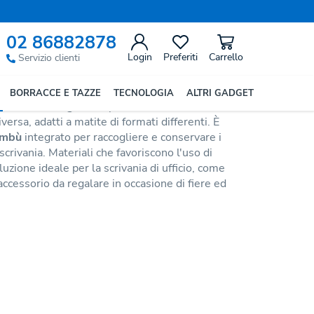
Precedente
Successivo
02 86882878
r
Login
Preferiti
Carrello
Servizio clienti
BORRACCE E TAZZE
TECNOLOGIA
ALTRI GADGET
ato in
fibra di grano
e presenta due
rsa, adatti a matite di formati differenti. È
ambù
integrato per raccogliere e conservare i
scrivania. Materiali che favoriscono l'uso di
luzione ideale per la scrivania di ufficio, come
cessorio da regalare in occasione di fiere ed