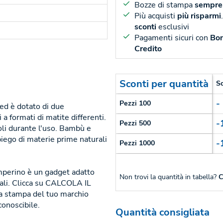
Bozze di stampa
sempre 
Più acquisti
più risparmi
sconti
esclusivi
Pagamenti sicuri con
Bon
Credito
Sconti per quantità
S
-
Pezzi 100
 ed è dotato di due
a formati di matite differenti.
-
Pezzi 500
ioli durante l'uso. Bambù e
piego di materie prime naturali
-
Pezzi 1000
emperino è un gadget adatto
Non trovi la quantità in tabella?
C
nali. Clicca su CALCOLA IL
a stampa del tuo marchio
conoscibile.
Quantità consigliata