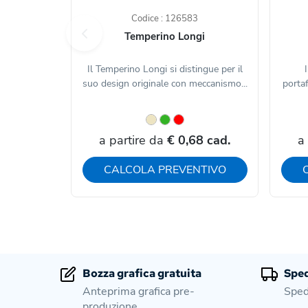
Codice : 126583
Temperino Longi
Il Temperino Longi si distingue per il
suo design originale con meccanismo...
portaf
a partire da
€ 0,68 cad.
a
CALCOLA PREVENTIVO
Bozza grafica gratuita
Sped
Anteprima grafica pre-
Sped
produzione