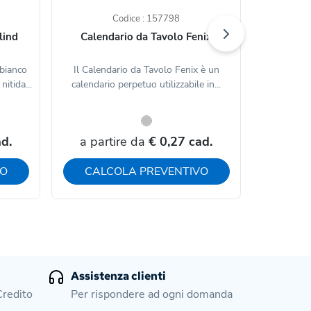
Codice : 157798
lind
Calendario da Tavolo Fenix
 bianco
Il Calendario da Tavolo Fenix è un
Il Su
itida...
calendario perpetuo utilizzabile in...
smartphon
d.
a partire da
€ 0,27 cad.
a par
VO
CALCOLA PREVENTIVO
CAL
Assistenza clienti
Credito
Per rispondere ad ogni domanda