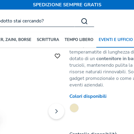
SPEDIZIONE SEMPRE GRATIS
nia Personalizzati
Altri Articoli da Scrivania
Temperino Dilave
Codice:
176879
R, ZAINI, BORSE
SCRITTURA
TEMPO LIBERO
EVENTI E UFFICIO
Il Temperino Dilaver è realizz
temperamatite di lunghezza dive
dotato di un
contenitore in b
trucioli, mantenendo pulita la 
risorse naturali rinnovabili. So
gadget promozionale o come ac
eventi aziendali.
Colori disponibili