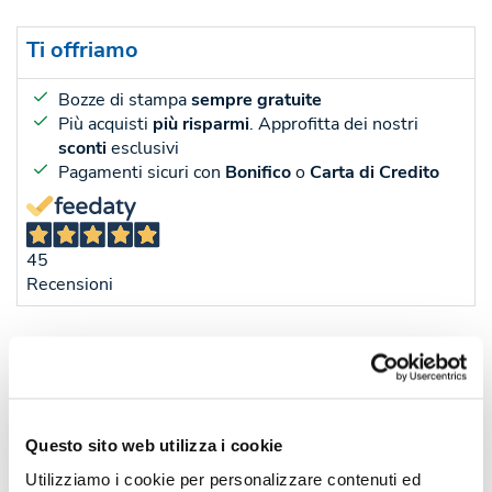
Ti offriamo
Bozze di stampa
sempre gratuite
Più acquisti
più risparmi
. Approfitta dei nostri
sconti
esclusivi
Pagamenti sicuri con
Bonifico
o
Carta di Credito
45
Recensioni
Sconti per quantità
Sconto € cadauno
*Prezzo € cada
-
Pezzi 50
€ 3,11
Questo sito web utilizza i cookie
-10%
Pezzi 100
€ 2,80
Utilizziamo i cookie per personalizzare contenuti ed