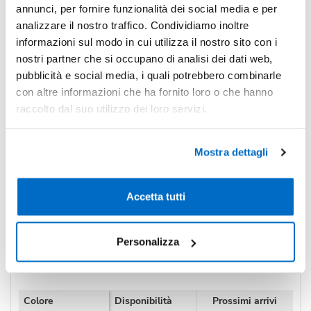
-14%
Pezzi 300
€ 2,68
annunci, per fornire funzionalità dei social media e per
analizzare il nostro traffico. Condividiamo inoltre
-19%
Pezzi 500
€ 2,52
informazioni sul modo in cui utilizza il nostro sito con i
*Prezzi prodotto per quantità merce neutra e prezzi IVA esc
nostri partner che si occupano di analisi dei dati web,
Non trovi la quantità in tabella?
Calcola il preventivo
pubblicità e social media, i quali potrebbero combinarle
con altre informazioni che ha fornito loro o che hanno
raccolto dal suo utilizzo dei loro servizi.
Quantità consigliata
300pz.
Prezzo unitario:
€ 3,27
IVA incl.
Totale:
€ 980,59
Mostra dettagli
IVA incl.
Accetta tutti
Condividi
Personalizza
Disponibilità
Colore
Disponibilità
Prossimi arrivi