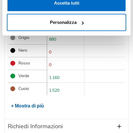
Accetta tutti
Colore
Disponibilità
Prossimi arrivi
Personalizza
Blu
1.980
Grigio
880
Nero
0
Rosso
0
Verde
1.160
Cuoio
1.520
+ Mostra di più
Richiedi Informazioni