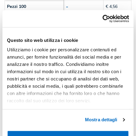
-
Pezzi 100
€ 4,56
-10%
Pezzi 300
€ 4,11
-18%
Pezzi 500
€ 3,75
Questo sito web utilizza i cookie
*Prezzi prodotto per quantità merce neutra e prezzi IVA esc
Utilizziamo i cookie per personalizzare contenuti ed
Non trovi la quantità in tabella?
Calcola il preventivo
annunci, per fornire funzionalità dei social media e per
analizzare il nostro traffico. Condividiamo inoltre
informazioni sul modo in cui utilizza il nostro sito con i
Quantità consigliata
nostri partner che si occupano di analisi dei dati web,
300pz.
Prezzo unitario:
€ 5,01
IVA incl.
Totale:
€ 1503,82
pubblicità e social media, i quali potrebbero combinarle
IVA incl.
con altre informazioni che ha fornito loro o che hanno
raccolto dal suo utilizzo dei loro servizi.
Condividi
Mostra dettagli
Disponibilità