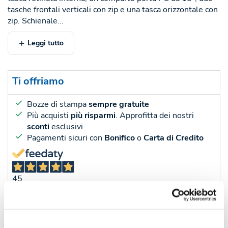
tasche frontali verticali con zip e una tasca orizzontale con
zip. Schienale...
Leggi tutto
Ti offriamo
Bozze di stampa
sempre gratuite
Più acquisti
più risparmi
. Approfitta dei nostri
sconti
esclusivi
Pagamenti sicuri con
Bonifico
o
Carta di Credito
45
Recensioni
Sconti per quantità
Sconto € cadauno
*Prezzo € cada