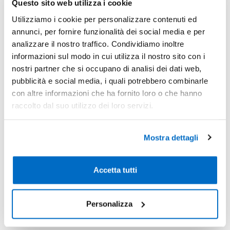
Questo sito web utilizza i cookie
-
Pezzi 10
€ 20,87
Utilizziamo i cookie per personalizzare contenuti ed
annunci, per fornire funzionalità dei social media e per
-5%
Pezzi 20
€ 19,83
analizzare il nostro traffico. Condividiamo inoltre
informazioni sul modo in cui utilizza il nostro sito con i
-6%
Pezzi 50
€ 19,57
nostri partner che si occupano di analisi dei dati web,
-11%
Pezzi 100
€ 18,52
pubblicità e social media, i quali potrebbero combinarle
con altre informazioni che ha fornito loro o che hanno
*Prezzi prodotto per quantità merce neutra e prezzi IVA esc
raccolto dal suo utilizzo dei loro servizi.
Non trovi la quantità in tabella?
Calcola il preventivo
Mostra dettagli
Quantità consigliata
50pz.
Prezzo unitario:
€ 23,87
IVA incl.
Totale:
€ 1193,62
Accetta tutti
IVA incl.
Personalizza
Condividi