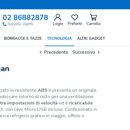
02 86882878
Login
Preferiti
Carrello
Servizio clienti
BORRACCE E TAZZE
TECNOLOGIA
ALTRI GADGET
Precedente
Successivo
man
zzato in resistente
ABS
e presenta un originale
indossare intorno al collo per una ventilazione
tre impostazioni di velocità
ed è
ricaricabile
Ah, con cavo Micro USB incluso. Confezionato in
erca refrigerio pratico in viaggio, ufficio o