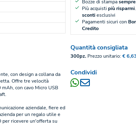
Bozze di stampa
sempre 
Più acquisti
più risparmi
sconti
esclusivi
Pagamenti sicuri con
Bon
Credito
Quantità consigliata
300pz.
Prezzo unitario:
€ 6,6
Condividi
ente, con design a collana da
etta. Offre tre velocità
800 mAh, con cavo Micro USB
aft.
unicazione aziendale, fiere ed
 azienda per un regalo utile e
er ricevere un'offerta su