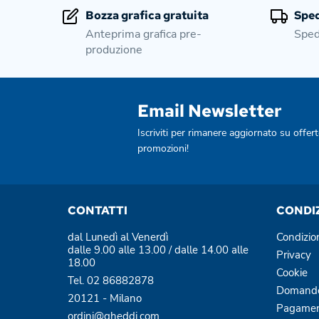
Bozza grafica gratuita
Sped
Anteprima grafica pre-
Sped
produzione
Email Newsletter
Iscriviti per rimanere aggiornato su offert
promozioni!
CONTATTI
CONDI
dal Lunedì al Venerdì
Condizio
dalle 9.00 alle 13.00 / dalle 14.00 alle
Privacy
18.00
Cookie
Tel. 02 86882878
Domande
20121 - Milano
Pagamen
ordini@gheddi.com