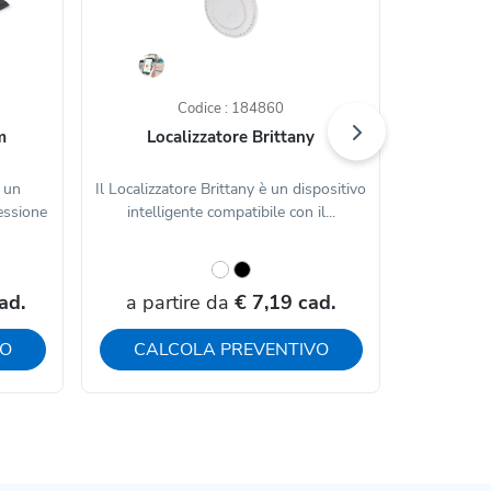
Codice : 184860
m
Localizzatore Brittany
Ventil
 un
Il Localizzatore Brittany è un dispositivo
Il Vent
essione
intelligente compatibile con il...
realizzato
ad.
a partire da
€ 7,19 cad.
a par
VO
CALCOLA PREVENTIVO
CAL