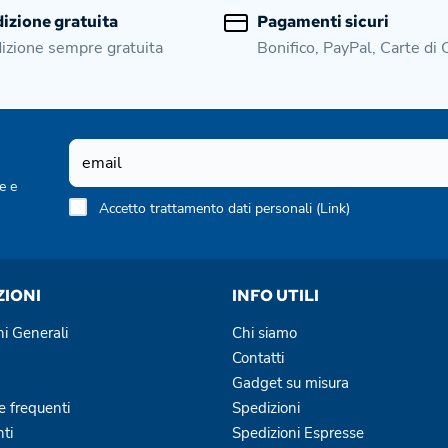
izione gratuita
Pagamenti sicuri
izione sempre gratuita
Bonifico, PayPal, Carte di 
e e
Accetto trattamento dati personali (
Link
)
ZIONI
INFO UTILI
ni Generali
Chi siamo
Contatti
Gadget su misura
 frequenti
Spedizioni
ti
Spedizioni Espresse