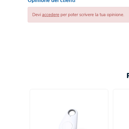
Opinione dei clienti
Devi
accedere
per poter scrivere la tua opinione.