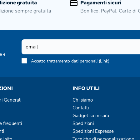
izione gratuita
Pagamenti sicuri
izione sempre gratuita
Bonifico, PayPal, Carte di 
e e
Accetto trattamento dati personali (
Link
)
ZIONI
INFO UTILI
ni Generali
Chi siamo
Contatti
Gadget su misura
 frequenti
Spedizioni
ti
Spedizioni Espresse
l sito
Tecniche di personalizzazione