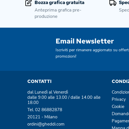
Bozza grafica gratuita
Sped
Anteprima grafica pre-
Sped
produzione
Email Newsletter
Iscriviti per rimanere aggiornato su offert
promozioni!
CONTATTI
CONDI
dal Lunedì al Venerdì
Condizio
dalle 9.00 alle 13.00 / dalle 14.00 alle
Privacy
18.00
Cookie
Tel. 02 86882878
Domande
20121 - Milano
Pagamen
ordini@gheddi.com
Mappa de