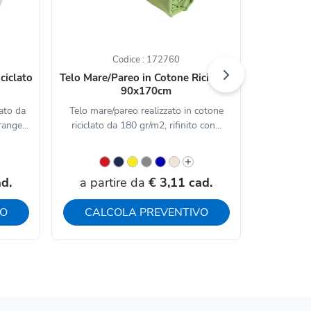
Codice : 172760
ciclato
Telo Mare/Pareo in Cotone Riciclato
Asciug
90x170cm
lato da
Telo mare/pareo realizzato in cotone
Asciugama
ange...
riciclato da 180 gr/m2, rifinito con...
cm, con 
d.
a partire da
€ 3,11 cad.
a par
VO
CALCOLA PREVENTIVO
CAL