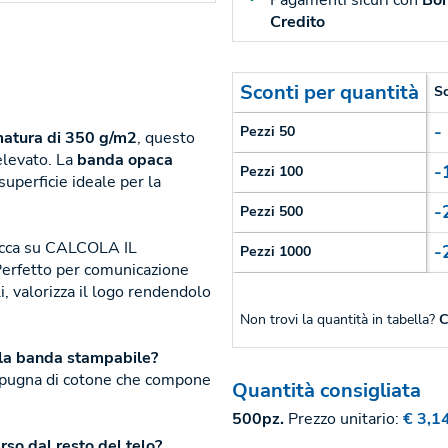
Pagamenti sicuri con
Bon
Credito
Sconti per quantità
S
-
Pezzi 50
atura di 350 g/m2
, questo
elevato. La
banda opaca
-
Pezzi 100
uperficie ideale per la
-
Pezzi 500
licca su CALCOLA IL
-
Pezzi 1000
Perfetto per comunicazione
, valorizza il logo rendendolo
Non trovi la quantità in tabella?
C
o la banda stampabile?
n spugna di cotone che compone
Quantità consigliata
500pz.
Prezzo unitario:
€ 3,1
rso dal resto del telo?