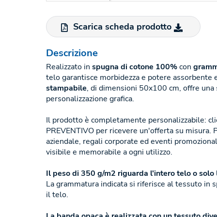
Scarica scheda prodotto
Descrizione
Realizzato in
spugna di cotone 100%
con
gramm
telo garantisce morbidezza e potere assorbente 
stampabile
, di dimensioni 50x100 cm, offre una s
personalizzazione grafica.
Il prodotto è completamente personalizzabile: c
PREVENTIVO per ricevere un'offerta su misura. 
aziendale, regali corporate ed eventi promozionali
visibile e memorabile a ogni utilizzo.
Il peso di 350 g/m2 riguarda l'intero telo o sol
La grammatura indicata si riferisce al tessuto i
il telo.
La banda opaca è realizzata con un tessuto dive