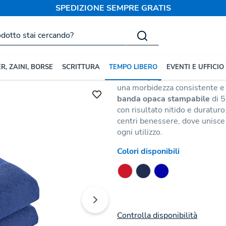
SPEDIZIONE SEMPRE GRATIS
ti
Asciugamani e Teli
Telo in Spugna d
Codice:
25082
R, ZAINI, BORSE
SCRITTURA
TEMPO LIBERO
EVENTI E UFFICIO
Telo in
spugna di cotone 10
una morbidezza consistente e 
banda opaca stampabile
di 5
con risultato nitido e duraturo
centri benessere, dove unisce f
ogni utilizzo.
Colori disponibili
Controlla disponibilità