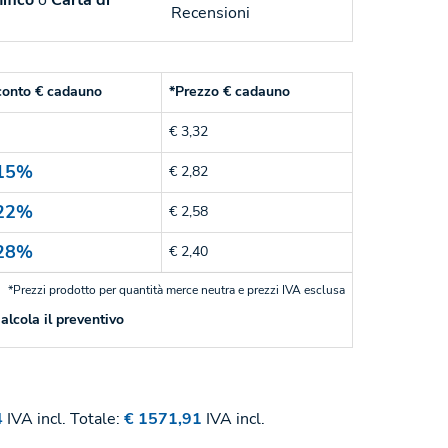
ifico
o
Carta di
Recensioni
conto € cadauno
*Prezzo € cadauno
€ 3,32
15%
€ 2,82
22%
€ 2,58
28%
€ 2,40
*Prezzi prodotto per quantità merce neutra e prezzi IVA esclusa
alcola il preventivo
4
IVA incl.
Totale:
€ 1571,91
IVA incl.