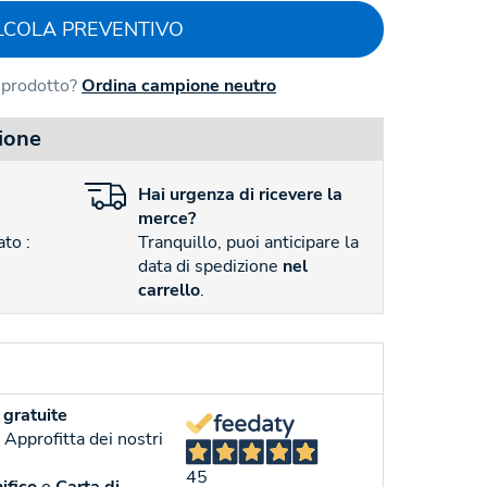
LCOLA PREVENTIVO
l prodotto?
Ordina campione neutro
ione
Hai
urgenza
di ricevere la
merce?
to :
Tranquillo, puoi anticipare la
data di spedizione
nel
carrello
.
gratuite
. Approfitta dei nostri
45