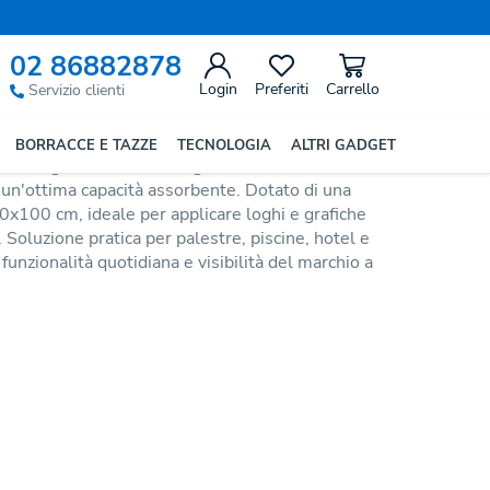
Successivo
02 86882878
i Cotone e Banda Opaca
Login
Preferiti
Carrello
Servizio clienti
BORRACCE E TAZZE
TECNOLOGIA
ALTRI GADGET
0%
con
grammatura 350 g/m2
, caratterizzato da
un'ottima capacità assorbente. Dotato di una
0x100 cm, ideale per applicare loghi e grafiche
. Soluzione pratica per palestre, piscine, hotel e
unzionalità quotidiana e visibilità del marchio a