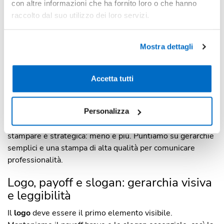
con altre informazioni che ha fornito loro o che hanno
al materiale si massimizza la
praticità
e si favorisce il
raccolto dal suo utilizzo dei loro servizi.
riutilizzo.
Consiglio pratico:
valutate dove verrà portata la shopper
(spalla, mano, mezzi pubblici) prima di decidere il
Mostra dettagli
modello.
Shopper personalizzate logo: cosa
Accetta tutti
stampare per massimizzare l’impatto
Una grafica chiara trasforma la borsa in un messaggio
Personalizza
che si legge da lontano.
Per le PMI la scelta di cosa
stampare è strategica: meno è più. Puntiamo su gerarchie
semplici e una stampa di alta qualità per comunicare
professionalità.
Logo, payoff e slogan: gerarchia visiva
e leggibilità
Il
logo
deve essere il primo elemento visibile.