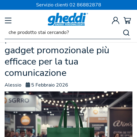
SPEDIZIONE SEMPRE GRATIS
Servizio clienti
02 86882878
Perché le shopper
personalizzate sono ancora il
gadget promozionale più
efficace per la tua
comunicazione
Alessio
5 Febbraio 2026