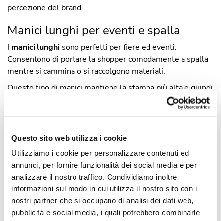
percezione del brand.
Manici lunghi per eventi e spalla
I
manici lunghi
sono perfetti per fiere ed eventi.
Consentono di portare la shopper comodamente a spalla
mentre si cammina o si raccolgono materiali.
Questo tipo di manici mantiene la stampa più alta e quindi
il logo è più visibile anche a distanza. Per distribuzioni in
movimento consigliamo TNT o cotone con manici lunghi
come
soluzione
pratica ed efficace.
Questo sito web utilizza i cookie
Manici corti per packaging e retail
Utilizziamo i cookie per personalizzare contenuti ed
I manici corti offrono un aspetto ordinato e una presa
annunci, per fornire funzionalità dei social media e per
controllata. Sono ideali per il punto vendita, per consegne
analizzare il nostro traffico. Condividiamo inoltre
in negozio e per acquisti rapidi.
informazioni sul modo in cui utilizza il nostro sito con i
nostri partner che si occupano di analisi dei dati web,
Per la carta o la juta, i manici corti valorizzano il prodotto
pubblicità e social media, i quali potrebbero combinarle
al banco e trasmettono cura. Scegliendo manici adeguati