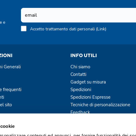
e e
Accetto trattamento dati personali (
Link
)
ZIONI
INFO UTILI
ni Generali
Chi siamo
Contatti
Gadget su misura
 frequenti
Spedizioni
ti
Spedizioni Espresse
l sito
Tecniche di personalizzazione
Feedback
Blog
 cookie
Servizi Offerti
rsonalizzare contenuti ed annunci, per fornire funzionalità dei so