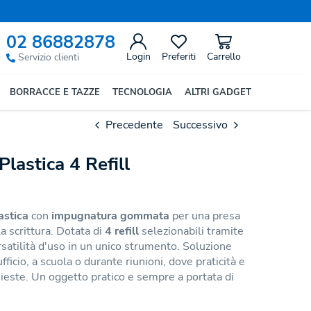
02 86882878
Login
Preferiti
Carrello
Servizio clienti
BORRACCE E TAZZE
TECNOLOGIA
ALTRI GADGET
Precedente
Successivo
Plastica 4 Refill
astica
con
impugnatura gommata
per una presa
a scrittura. Dotata di
4 refill
selezionabili tramite
satilità d'uso in un unico strumento. Soluzione
fficio, a scuola o durante riunioni, dove praticità e
hieste. Un oggetto pratico e sempre a portata di