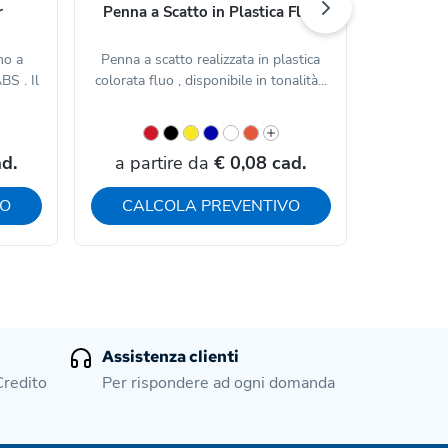
r
Penna a Scatto in Plastica Fluo
Penna a S
mo a
Penna a scatto realizzata in plastica
Penna a
BS . Il
colorata fluo , disponibile in tonalità...
pulsante
d.
a partire da
€ 0,08 cad.
a par
VO
CALCOLA PREVENTIVO
CAL
Assistenza clienti
Credito
Per rispondere ad ogni domanda