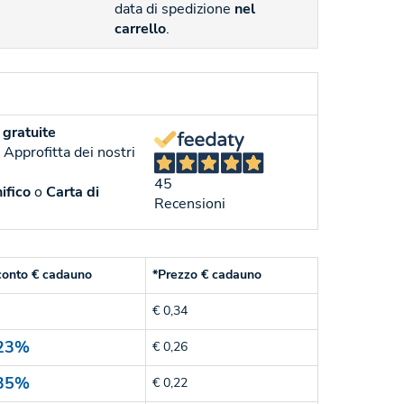
data di spedizione
nel
carrello
.
gratuite
. Approfitta dei nostri
45
ifico
o
Carta di
Recensioni
conto € cadauno
*Prezzo € cadauno
€ 0,34
23%
€ 0,26
35%
€ 0,22