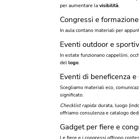
per aumentare la
visibilità
.
Congressi e formazione:
In aula contano materiali per appun
Eventi outdoor e sporti
In estate funzionano cappellini, occh
del
logo
.
Eventi di beneficenza e 
Scegliamo materiali eco, comunicaz
significato.
Checklist rapida:
durata, luogo (indo
offriamo consulenza e catalogo dedi
Gadget per fiere e cong
Le fiere e i congressi offrono cont