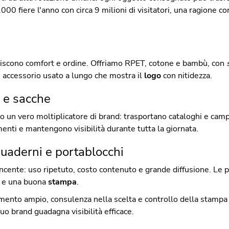
 2000 fiere l'anno con circa 9 milioni di visitatori, una ragione c
ntiscono comfort e ordine. Offriamo RPET, cotone e bambù, con
n accessorio usato a lungo che mostra il
logo
con nitidezza.
 e sacche
 un vero moltiplicatore di brand: trasportano cataloghi e camp
enti e mantengono visibilità durante tutta la giornata.
uaderni e portablocchi
ente: uso ripetuto, costo contenuto e grande diffusione. Le pe
i e una buona
stampa
.
mento ampio, consulenza nella scelta e controllo della stampa p
tuo brand guadagna visibilità efficace.