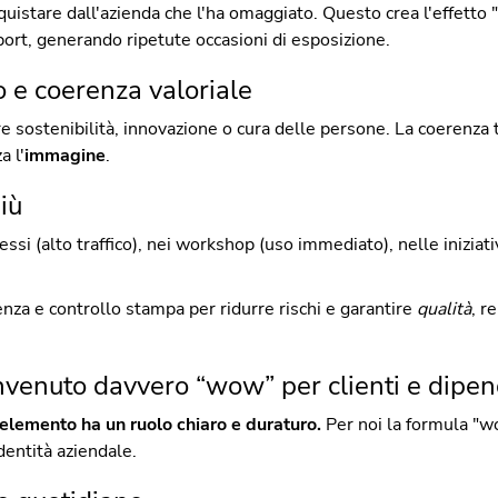
uistare dall'azienda che l'ha omaggiato. Questo crea l'effetto "a
 sport, generando ripetute occasioni di esposizione.
 e coerenza valoriale
ere sostenibilità, innovazione o cura delle persone. La coerenza t
a l'
immagine
.
iù
ssi (alto traffico), nei workshop (uso immediato), nelle iniziat
nza e controllo stampa per ridurre rischi e garantire
qualità
, r
nvenuto davvero “wow” per clienti e dipen
 elemento ha un ruolo chiaro e duraturo.
Per noi la formula "wo
identità aziendale.