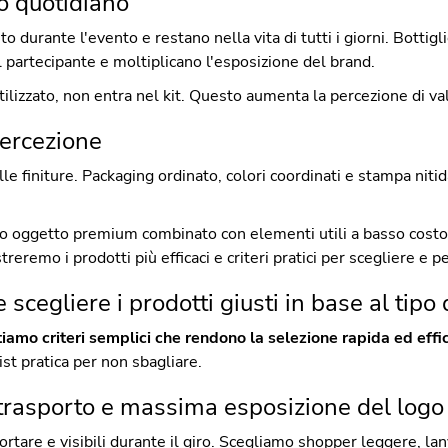
so quotidiano
 durante l'evento e restano nella vita di tutti i giorni. Bottigl
l partecipante e moltiplicano l'esposizione del brand.
tilizzato, non entra nel kit. Questo aumenta la percezione di va
percezione
elle finiture. Packaging ordinato, colori coordinati e stampa ni
o oggetto premium combinato con elementi utili a basso costo d
reremo i prodotti più efficaci e criteri pratici per scegliere e p
scegliere i prodotti giusti in base al tipo
amo criteri semplici che rendono la selezione rapida ed effi
ist pratica per non sbagliare.
à, trasporto e massima esposizione del logo
 portare e visibili durante il giro. Scegliamo shopper leggere, la