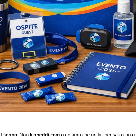
il segno.
Noi di
gheddi.com
crediamo che un kit pensato con cu