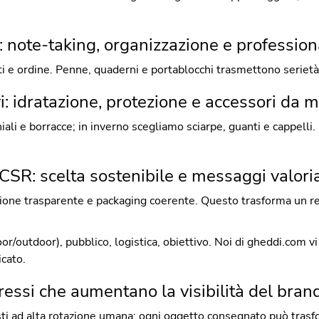
 note-taking, organizzazione e profession
ti e ordine. Penne, quaderni e portablocchi trasmettono serietà
vi: idratazione, protezione e accessori da
iali e borracce; in inverno scegliamo sciarpe, guanti e cappelli. 
CSR: scelta sostenibile e messaggi valoria
ione trasparente e packaging coerente. Questo trasforma un re
or/outdoor), pubblico, logistica, obiettivo. Noi di gheddi.com vi 
cato.
ressi che aumentano la visibilità del bran
esti ad alta rotazione umana: ogni oggetto consegnato può trasf