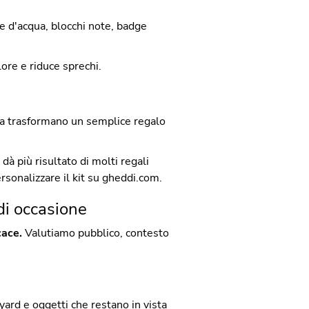
ie d'acqua, blocchi note, badge
lore e riduce sprechi.
tida trasformano un semplice regalo
à più risultato di molti regali
ersonalizzare il kit su gheddi.com.
 di occasione
cace.
Valutiamo pubblico, contesto
nyard e oggetti che restano in vista