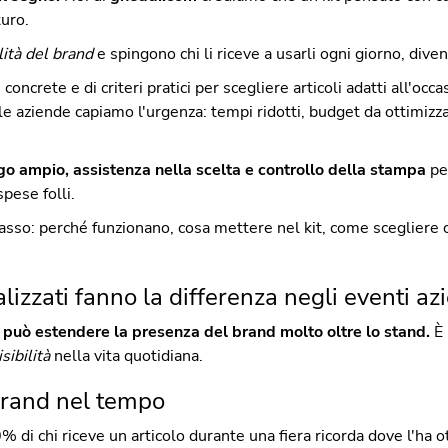
turo.
lità del brand
e spingono chi li riceve a usarli ogni giorno, div
oncrete e di criteri pratici per scegliere articoli adatti all'occas
e aziende capiamo l'urgenza: tempi ridotti, budget da ottimizzare
o ampio, assistenza nella scelta e controllo della stampa
pe
pese folli.
sso: perché funzionano, cosa mettere nel kit, come scegliere 
izzati fanno la differenza negli eventi az
 può estendere la presenza del brand molto oltre lo stand.
È 
isibilità
nella vita quotidiana.
 brand nel tempo
% di chi riceve un articolo durante una fiera ricorda dove l'ha