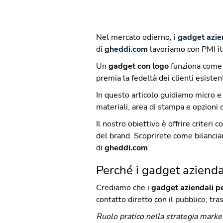
Nel mercato odierno, i
gadget azien
di
g
heddi.com
lavoriamo con PMI it
Un
gadget con logo
funziona come u
premia la fedeltà dei clienti esisten
In questo articolo guidiamo micro e
materiali, area di stampa e opzioni d
Il nostro obiettivo è offrire criteri 
del brand. Scoprirete come bilanciar
di
gheddi.com
.
Perché i gadget aziendal
Crediamo che i
gadget aziendali pe
contatto diretto con il pubblico, tr
Ruolo pratico nella strategia market