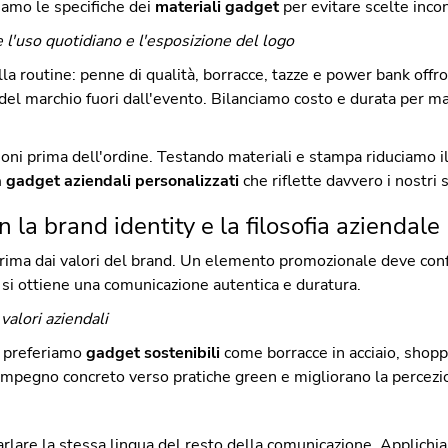
hiamo le specifiche dei
materiali gadget
per evitare scelte incon
 l'uso quotidiano e l'esposizione del logo
la routine: penne di qualità, borracce, tazze e power bank offr
del marchio fuori dall'evento. Bilanciamo costo e durata per ma
 prima dell'ordine. Testando materiali e stampa riduciamo il ri
à gadget aziendali personalizzati
che riflette davvero i nostri s
la brand identity e la filosofia aziendale
prima dai valori del brand. Un elemento promozionale deve con
sì si ottiene una comunicazione autentica e duratura.
valori aziendali
e preferiamo
gadget sostenibili
come borracce in acciaio, shopp
mpegno concreto verso pratiche green e migliorano la percezio
parlare la stessa lingua del resto della comunicazione. Applichi