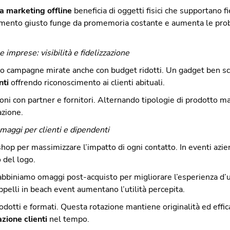
a marketing offline
beneficia di oggetti fisici che supportano fi
mento giusto funge da promemoria costante e aumenta le probabi
 imprese: visibilità e fidelizzazione
no campagne mirate anche con budget ridotti. Un gadget ben sce
nti
offrendo riconoscimento ai clienti abituali.
zioni con partner e fornitori. Alternando tipologie di prodotto m
azione.
 omaggi per clienti e dipendenti
op per massimizzare l’impatto di ogni contatto. In eventi aziend
 del logo.
 abbiniamo omaggi post-acquisto per migliorare l’esperienza d’
appelli in beach event aumentano l’utilità percepita.
rodotti e formati. Questa rotazione mantiene originalità ed eff
azione clienti
nel tempo.