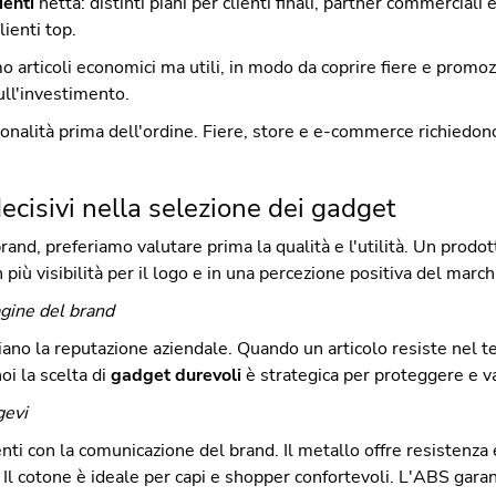
enti
netta: distinti piani per clienti finali, partner commerciali
lienti top.
o articoli economici ma utili, in modo da coprire fiere e promo
ull'investimento.
nalità prima dell'ordine. Fiere, store e e‑commerce richiedon
i decisivi nella selezione dei gadget
brand, preferiamo valutare prima la qualità e l'utilità. Un prodot
più visibilità per il logo e in una percezione positiva del march
agine del brand
ano la reputazione aziendale. Quando un articolo resiste nel te
oi la scelta di
gadget durevoli
è strategica per proteggere e va
gevi
enti con la comunicazione del brand. Il metallo offre resistenz
 Il cotone è ideale per capi e shopper confortevoli. L'ABS gara