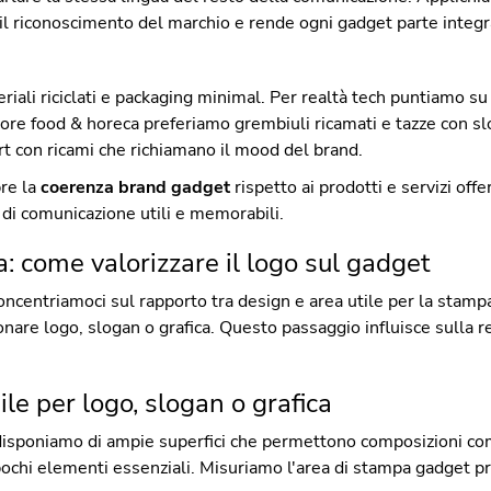
 il riconoscimento del marchio e rende ogni gadget parte integra
iali riciclati e packaging minimal. Per realtà tech puntiamo s
tore food & horeca preferiamo grembiuli ricamati e tazze con sl
t con ricami che richiamano il mood del brand.
re la
coerenza brand gadget
rispetto ai prodotti e servizi off
di comunicazione utili e memorabili.
: come valorizzare il logo sul gadget
ncentriamoci sul rapporto tra design e area utile per la stampa
onare logo, slogan o grafica. Questo passaggio influisce sulla r
ile per logo, slogan o grafica
 disponiamo di ampie superfici che permettono composizioni co
ochi elementi essenziali. Misuriamo l'area di stampa gadget prim