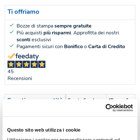
Ti offriamo
Bozze di stampa
sempre gratuite
Più acquisti
più risparmi
. Approfitta dei nostri
sconti
esclusivi
Pagamenti sicuri con
Bonifico
o
Carta di Credito
45
Recensioni
Sconti per quantità
Sconto € cadauno
*Prezzo € cada
-
Pezzi 10
€ 13,88
-16%
Pezzi 20
€ 11,66
Questo sito web utilizza i cookie
-22%
Pezzi 50
€ 10,83
Utilizziamo i cookie per personalizzare contenuti ed