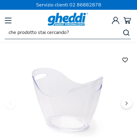
SPEDIZIONE SEMPRE GRATIS
Servizio clienti
02 86882878
Indietro
Precedente
Successivo
Glassette per Ghiaccio Tresok
Codice:
232181